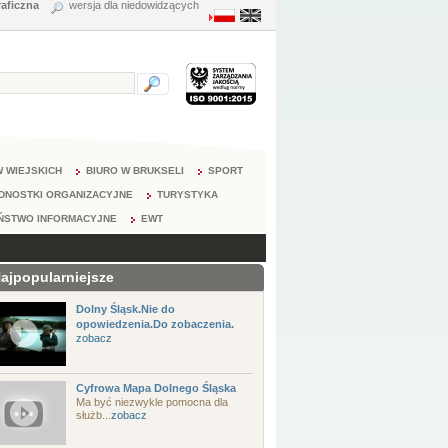
raficzna
wersja dla niedowidzących
 WIEJSKICH
BIURO W BRUKSELI
SPORT
DNOSTKI ORGANIZACYJNE
TURYSTYKA
ŃSTWO INFORMACYJNE
EWT
ajpopularniejsze
Dolny Śląsk.Nie do
opowiedzenia.Do zobaczenia.
zobacz
Cyfrowa Mapa Dolnego Śląska
Ma być niezwykle pomocna dla
służb...
zobacz