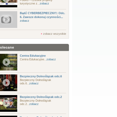
Polsko – czeskie projekty
turystyczne z...
zobacz
Bądź CYBERBEZPIECZNY!: Odc.
6. Zawsze dokonuj czynności...
zobacz
zobacz wszystkie
+
olecane
Centra Edukacyjne
Centra Edukacyjne...
zobacz
Bezpieczny Dolnoślązak odc.6
Bezpieczny Dolnoślązak
ods.6...
zobacz
Bezpieczny Dolnoślązak odc.2
Bezpieczny Dolnoślązak
odc.2...
zobacz