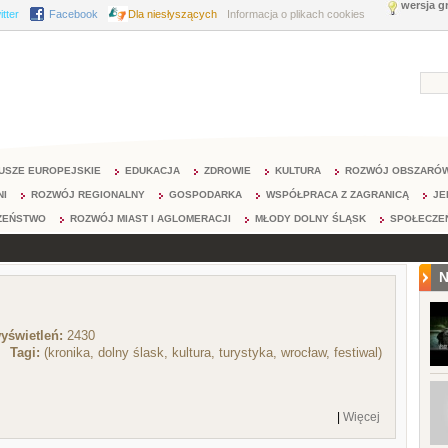
wersja g
itter
Facebook
Dla niesłyszących
Informacja o plikach cookies
USZE EUROPEJSKIE
EDUKACJA
ZDROWIE
KULTURA
ROZWÓJ OBSZARÓW
NI
ROZWÓJ REGIONALNY
GOSPODARKA
WSPÓŁPRACA Z ZAGRANICĄ
JE
ZEŃSTWO
ROZWÓJ MIAST I AGLOMERACJI
MŁODY DOLNY ŚLĄSK
SPOŁECZE
N
yświetleń:
2430
Tagi:
(kronika, dolny ślask, kultura, turystyka, wrocław, festiwal)
|
Więcej