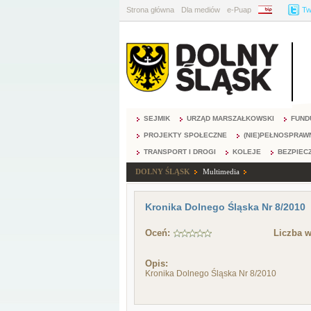
Strona główna
Dla mediów
e-Puap
BIP
Tw
SEJMIK
URZĄD MARSZAŁKOWSKI
FUND
PROJEKTY SPOŁECZNE
(NIE)PEŁNOSPRAW
TRANSPORT I DROGI
KOLEJE
BEZPIEC
DOLNY ŚLĄSK
Multimedia
Kronika Dolnego Śląska Nr 8/2010
Oceń:
Liczba w
Opis:
Kronika Dolnego Śląska Nr 8/2010