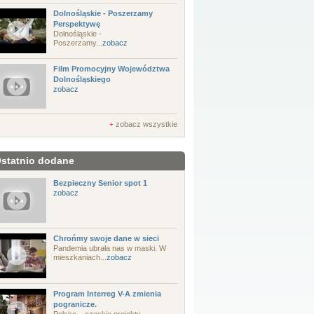
Dolnośląskie - Poszerzamy
Perspektywę
Dolnośląskie -
Poszerzamy...
zobacz
Film Promocyjny Województwa
Dolnośląskiego
zobacz
zobacz wszystkie
+
statnio dodane
Bezpieczny Senior spot 1
zobacz
Chrońmy swoje dane w sieci
Pandemia ubrała nas w maski. W
mieszkaniach...
zobacz
Program Interreg V-A zmienia
pogranicze.