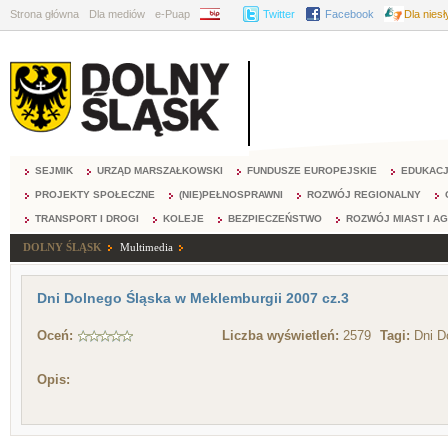
Strona główna
Dla mediów
e-Puap
BIP
Twitter
Facebook
Dla nies
SEJMIK
URZĄD MARSZAŁKOWSKI
FUNDUSZE EUROPEJSKIE
EDUKAC
PROJEKTY SPOŁECZNE
(NIE)PEŁNOSPRAWNI
ROZWÓJ REGIONALNY
TRANSPORT I DROGI
KOLEJE
BEZPIECZEŃSTWO
ROZWÓJ MIAST I A
DOLNY ŚLĄSK
Multimedia
Dni Dolnego Śląska w Meklemburgii 2007 cz.3
Oceń:
Liczba wyświetleń:
2579
Tagi:
Dni D
Opis: