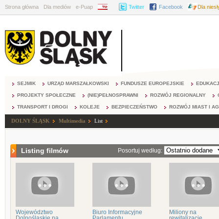
Strona główna
Dla mediów
e-Puap
BIP
Twitter
Facebook
Dla nies
SEJMIK
URZĄD MARSZAŁKOWSKI
FUNDUSZE EUROPEJSKIE
EDUKAC
PROJEKTY SPOŁECZNE
(NIE)PEŁNOSPRAWNI
ROZWÓJ REGIONALNY
TRANSPORT I DROGI
KOLEJE
BEZPIECZEŃSTWO
ROZWÓJ MIAST I A
DOLNY ŚLĄSK
Multimedia
List
Listing filmów
Posortuj według:
Województwo
Biuro Informacyjne
Miliony na
Dolnośląskie na
Parlamentu
rewitalizację