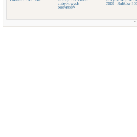
Wirtualne dzienniki
Dotacje na remont
Dożynki Wojewódz
zabytkowych
2009 - Sulików 20
budynków
«