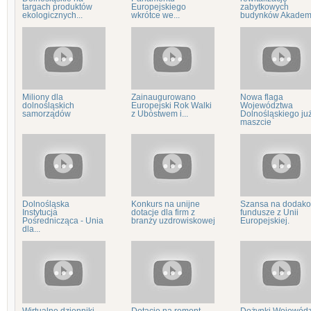
targach produktów
Europejskiego
zabytkowych
ekologicznych...
wkrótce we...
budynków Akademii
Miliony dla
Zainaugurowano
Nowa flaga
dolnośląskich
Europejski Rok Walki
Województwa
samorządów
z Ubóstwem i...
Dolnośląskiego ju
maszcie
Dolnośląska
Konkurs na unijne
Szansa na dodak
Instytucja
dotacje dla firm z
fundusze z Unii
Pośrednicząca - Unia
branży uzdrowiskowej
Europejskiej.
dla...