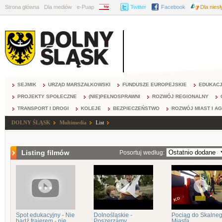
Strona główna
Dla mediów
e-Puap
BIP
Twitter
Facebook
Dla nies
SEJMIK
URZĄD MARSZAŁKOWSKI
FUNDUSZE EUROPEJSKIE
EDUKAC
PROJEKTY SPOŁECZNE
(NIE)PEŁNOSPRAWNI
ROZWÓJ REGIONALNY
TRANSPORT I DROGI
KOLEJE
BEZPIECZEŃSTWO
ROZWÓJ MIAST I A
DOLNY ŚLĄSK
Multimedia
List
Listing filmów
Posortuj według:
Spot edukacyjny - Nie
Dolnośląskie -
Pociąg do Skalne
bądź frajerem - nie
Poszerzamy
Miasta