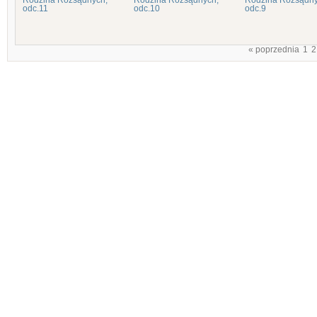
Rodzina Rozsądnych,
Rodzina Rozsądnych,
Rodzina Rozsądny
odc.11
odc.10
odc.9
« poprzednia
1
2