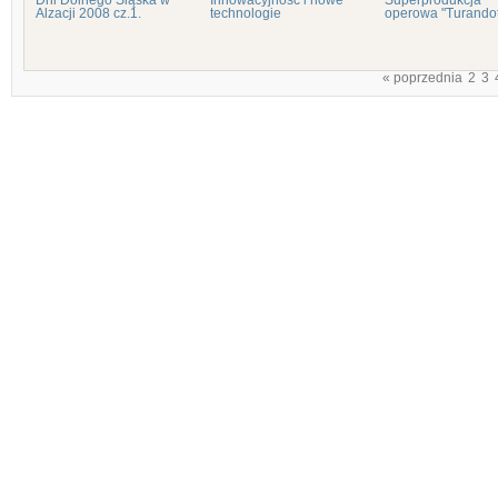
Dni Dolnego Śląska w
Innowacyjność i nowe
Superprodukcja
Alzacji 2008 cz.1.
technologie
operowa "Turandot
« poprzednia
2
3