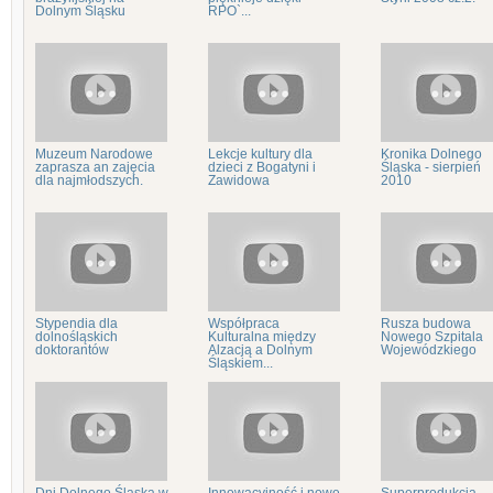
Dolnym Śląsku
RPO`...
Muzeum Narodowe
Lekcje kultury dla
Kronika Dolnego
zaprasza an zajęcia
dzieci z Bogatyni i
Śląska - sierpień
dla najmłodszych.
Zawidowa
2010
Stypendia dla
Współpraca
Rusza budowa
dolnośląskich
Kulturalna między
Nowego Szpitala
doktorantów
Alzacją a Dolnym
Wojewódzkiego
Śląskiem...