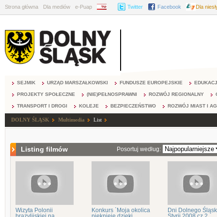
Strona główna
Dla mediów
e-Puap
BIP
Twitter
Facebook
Dla nies
SEJMIK
URZĄD MARSZAŁKOWSKI
FUNDUSZE EUROPEJSKIE
EDUKAC
PROJEKTY SPOŁECZNE
(NIE)PEŁNOSPRAWNI
ROZWÓJ REGIONALNY
TRANSPORT I DROGI
KOLEJE
BEZPIECZEŃSTWO
ROZWÓJ MIAST I A
DOLNY ŚLĄSK
Multimedia
List
Listing filmów
Posortuj według:
Wizyta Polonii
Konkurs `Moja okolica
Dni Dolnego Śląs
brazylijskiej na
pięknieje dzięki
Styrii 2008 cz.2.