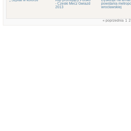
„ Szpital w kolorze"
Klip promujący Polsko
Dyskusje na temat
- Czeski Mecz Gwiazd
powstania metropol
2013
wrocławskiej
« poprzednia
1
2