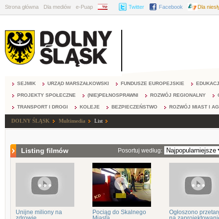
Strona główna
Dla mediów
e-Puap
BIP
Twitter
Facebook
Dla nies
SEJMIK
URZĄD MARSZAŁKOWSKI
FUNDUSZE EUROPEJSKIE
EDUKAC
PROJEKTY SPOŁECZNE
(NIE)PEŁNOSPRAWNI
ROZWÓJ REGIONALNY
TRANSPORT I DROGI
KOLEJE
BEZPIECZEŃSTWO
ROZWÓJ MIAST I A
DOLNY ŚLĄSK
Multimedia
List
Listing filmów
Posortuj według:
Unijne miliony na
Pociąg do Skalnego
Ogłoszono przetar
zdrowie
Miasta
na zaprojektowanie