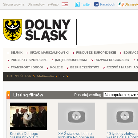
Strona główna
Dla mediów
e-Puap
BIP
Twitter
Facebook
Dla nies
SEJMIK
URZĄD MARSZAŁKOWSKI
FUNDUSZE EUROPEJSKIE
EDUKAC
PROJEKTY SPOŁECZNE
(NIE)PEŁNOSPRAWNI
ROZWÓJ REGIONALNY
TRANSPORT I DROGI
KOLEJE
BEZPIECZEŃSTWO
ROZWÓJ MIAST I A
DOLNY ŚLĄSK
Multimedia
List
Listing filmów
Posortuj według:
Kronika Dolnego
XV Światowe Letnie
40 tysiecy złotycz 
Śląska nr 9/2012
Igrzyska Polonijne na
własną działalnoś