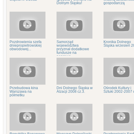
Dolnym Śląsku!
gospodarczą
Pozdrowienia szefa
Samorząd
Kronika Dolnego
dniepropietrowskiej
województwa
Śląska wrzesień 2
obwodowej...
przyznał dodatkowe
fundusze na
poprawę...
Przebudowa kina
Dni Dolnego Śląska w
Ośrodek Kultury i
Warszawa na
Alzacji 2008 cz.3.
Sztuki 2002-2007 
półmetku