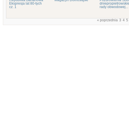
Republika Bananowa
Magazyn Dolnośląski
Pozdrowienia Sze
Ekspresja lat 80-tych
dniepropietrowskie
cz. 1
rady obwodowej...
« poprzednia
3
4
5