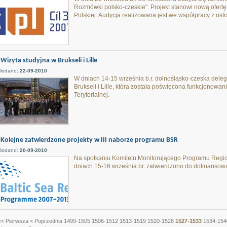
Rozmówki polsko-czeskie". Projekt stanowi nową ofert
Polskiej. Audycja realizowana jest we współpracy z ost
Wizyta studyjna w Brukseli i Lille
Dodano:
22-09-2010
W dniach 14-15 września b.r. dolnośląsko-czeska delega
Brukseli i Lille, która została poświęcona funkcjonow
Terytorialnej.
Kolejne zatwierdzone projekty w III naborze programu BSR
Dodano:
20-09-2010
Na spotkaniu Komitetu Monitorującego Programu Region
dniach 15-16 września br. zatwierdzono do dofinansowa
<< Pierwsza
< Poprzednia
1499-1505
1506-1512
1513-1519
1520-1526
1527-1533
1534-154