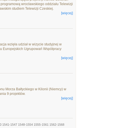
ę programową wrocławskiego oddziału Telewizji
rawskim studiem Telewizji Czeskiej.
[więcej]
cja wzięła udział w wizycie studyjnej w
aniu Europejskich Ugrupowań Współpracy
[więcej]
u Morza Bałtyckiego w Kilonii (Niemcy) w
nia 9 projektów.
[więcej]
0
1541-1547
1548-1554
1555-1561
1562-1568