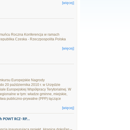
[więcej]
Ołomuńcu Roczna Konferencja w ramach
epublika Czeska - Rzeczpospolita Polska
[więcej]
onkursu Europejskie Nagrody
do 20 października 2010 r. w Urzędzie
e Europejskiej Współpracy Terytorialnej. W
regionalne w tym: władze gminne, miejskie,
rstwa publiczno-prywatne (PPP) łączące
[więcej]
h POWT RCZ- RP...
encja inaugurująca projekt „Hranice dokořan –