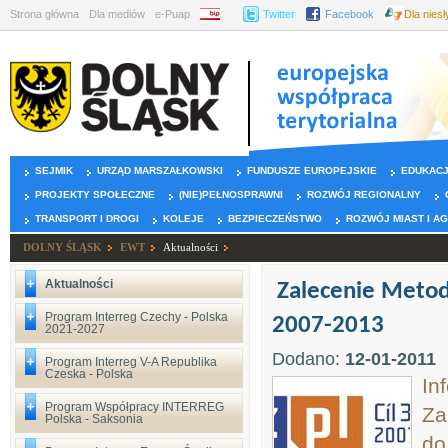
Strona główna
Dla mediów
e-Puap
BIP
Twitter
Facebook
Dla nies
SEJMIK
URZĄD MARSZAŁKOWSKI
FUNDUSZE EUROPEJSKIE
EDUKAC
PROJEKTY SPOŁECZNE
(NIE)PEŁNOSPRAWNI
ROZWÓJ REGIONALNY
TRANSPORT I DROGI
KOLEJE
BEZPIECZEŃSTWO
ROZWÓJ MIAST I A
DOLNY ŚLĄSK
EWT
Aktualności
Aktualności
Zalecenie Metod
Program Interreg Czechy - Polska
2007-2013
2021-2027
Dodano:
12-01-2011
Program Interreg V-A Republika
Czeska - Polska
In
Program Współpracy INTERREG
Za
Polska - Saksonia
do