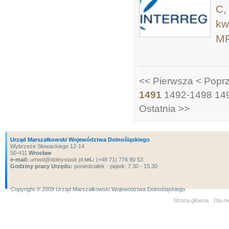
C,
kw
MR
<< Pierwsza
< Popr
1491
1492-1498
14
Ostatnia >>
Urząd Marszałkowski Województwa Dolnośląskiego
Wybrzeże Słowackiego 12-14
50-411
Wrocław
e-mail:
umwd@dolnyslask.pl
tel.:
(+48 71) 776 90 53
Godziny pracy Urzędu:
poniedziałek - piątek: 7.30 - 15.30
Copyright ® 2009 Urząd Marszałkowski Województwa Dolnośląskiego
Strona główna
Dla m