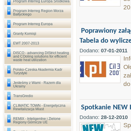
Program Interreg Europa Środkowa
20
Program Interreg Region Morza
Bałtyckiego
Program Interreg Europa
Poprawiony załą
Granty Komisji
Tabela do wylicz
EWT 2007-2013
Dodano:
07-01-2011
DISCO - advancing DIStrict heating
and COoling solutions for efficient
In
waste heat utilization
Oł
Polsko-Czeska Akademia Kadr
Turystyki
za
do
Jesteśmy z Wami - Razem dla
Ukrainy
TransGredio
CLIMATIC TOWN - Energetyczna
Spotkanie NEW B
Rewitalizacja Miast
Dodano:
28-12-2010
REMIX - Inteligentne i Zielone
Regiony Górnicze UE
Sp