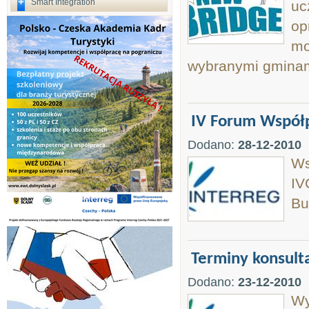
Smart Integration
uc
op
mo
wybranymi gminami
IV Forum Współp
Dodano:
28-12-2010
Ws
IV
Bu
Terminy konsult
Dodano:
23-12-2010
Wy