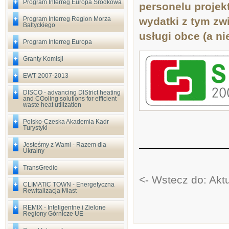
Program Interreg Europa Środkowa
personelu projek
Program Interreg Region Morza
wydatki z tym zw
Bałtyckiego
usługi obce (a n
Program Interreg Europa
Granty Komisji
EWT 2007-2013
DISCO - advancing DIStrict heating
and COoling solutions for efficient
waste heat utilization
Polsko-Czeska Akademia Kadr
Turystyki
Jesteśmy z Wami - Razem dla
Ukrainy
TransGredio
<- Wstecz do: Akt
CLIMATIC TOWN - Energetyczna
Rewitalizacja Miast
REMIX - Inteligentne i Zielone
Regiony Górnicze UE