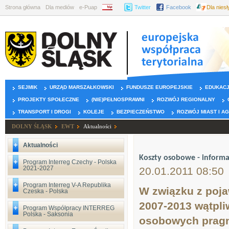
Strona główna
Dla mediów
e-Puap
BIP
Twitter
Facebook
Dla nies
SEJMIK
URZĄD MARSZAŁKOWSKI
FUNDUSZE EUROPEJSKIE
EDUKAC
PROJEKTY SPOŁECZNE
(NIE)PEŁNOSPRAWNI
ROZWÓJ REGIONALNY
TRANSPORT I DROGI
KOLEJE
BEZPIECZEŃSTWO
ROZWÓJ MIAST I A
DOLNY ŚLĄSK
EWT
Aktualności
Aktualności
Koszty osobowe - inform
Program Interreg Czechy - Polska
2021-2027
20.01.2011 08:50
Program Interreg V-A Republika
W związku z poj
Czeska - Polska
2007-2013 wątpli
Program Współpracy INTERREG
Polska - Saksonia
osobowych pragn