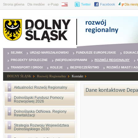
Strona główna
Dla mediów
e-Puap
BIP
Twitter
Facebook
Dla nies
SEJMIK
URZĄD MARSZAŁKOWSKI
FUNDUSZE EUROPEJSKIE
EDUKAC
PROJEKTY SPOŁECZNE
(NIE)PEŁNOSPRAWNI
ROZWÓJ REGIONALNY
TRANSPORT I DROGI
KOLEJE
BEZPIECZEŃSTWO
ROZWÓJ MIAST I A
DOLNY ŚLĄSK
Rozwój Regionalny
Kontakt
Aktualności Rozwój Regionalny
Dane kontaktowe Depa
Dolnośląski Fundusz Pomocy
Rozwojowej 2026
Dolnośląska OdNowa. Regiony
Rewitalizacji
Strategia Rozwoju Województwa
Dolnośląskiego 2030