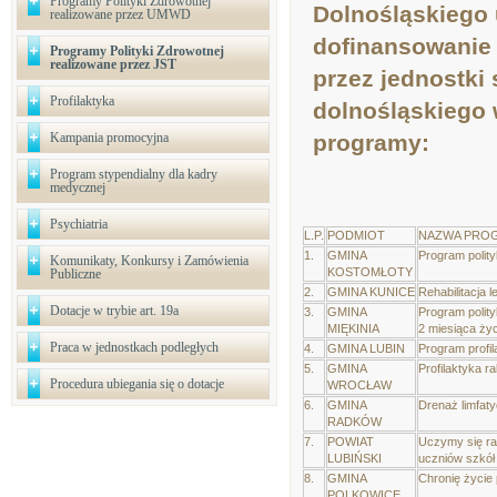
Programy Polityki Zdrowotnej
Dolnośląskiego 
realizowane przez UMWD
dofinansowanie 
Programy Polityki Zdrowotnej
realizowane przez JST
przez jednostki
Profilaktyka
dolnośląskiego 
Kampania promocyjna
programy:
Program stypendialny dla kadry
medycznej
Psychiatria
L.P.
PODMIOT
NAZWA PROG
1.
GMINA
Program polity
Komunikaty, Konkursy i Zamówienia
KOSTOMŁOTY
Publiczne
2.
GMINA KUNICE
Rehabilitacja
Dotacje w trybie art. 19a
3.
GMINA
Program polit
MIĘKINIA
2 miesiąca życ
Praca w jednostkach podległych
4.
GMINA LUBIN
Program profil
5.
GMINA
Profilaktyka r
Procedura ubiegania się o dotacje
WROCŁAW
6.
GMINA
Drenaż limfat
RADKÓW
7.
POWIAT
Uczymy się ra
LUBIŃSKI
uczniów szkół
8.
GMINA
Chronię życie
POLKOWICE