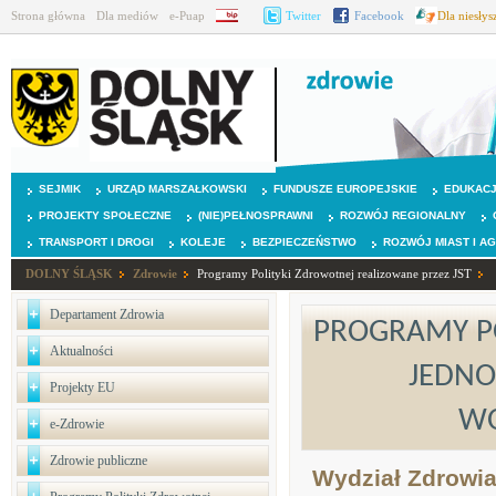
Strona główna
Dla mediów
e-Puap
BIP
Twitter
Facebook
Dla niesły
SEJMIK
URZĄD MARSZAŁKOWSKI
FUNDUSZE EUROPEJSKIE
EDUKAC
PROJEKTY SPOŁECZNE
(NIE)PEŁNOSPRAWNI
ROZWÓJ REGIONALNY
TRANSPORT I DROGI
KOLEJE
BEZPIECZEŃSTWO
ROZWÓJ MIAST I A
DOLNY ŚLĄSK
Zdrowie
Programy Polityki Zdrowotnej realizowane przez JST
Departament Zdrowia
PROGRAMY PO
Aktualności
JEDNO
Projekty EU
WO
e-Zdrowie
Zdrowie publiczne
Wydział Zdrowi