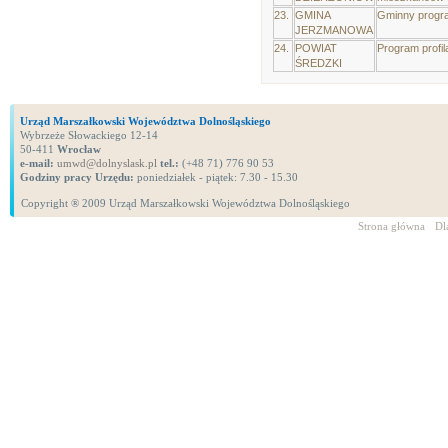
23.
GMINA
Gminny progra
JERZMANOWA
24.
POWIAT
Program profil
ŚREDZKI
Urząd Marszałkowski Województwa Dolnośląskiego
Wybrzeże Słowackiego 12-14
50-411
Wrocław
e-mail:
umwd@dolnyslask.pl
tel.:
(+48 71) 776 90 53
Godziny pracy Urzędu:
poniedziałek - piątek: 7.30 - 15.30
Copyright ® 2009 Urząd Marszałkowski Województwa Dolnośląskiego
Strona główna
Dl