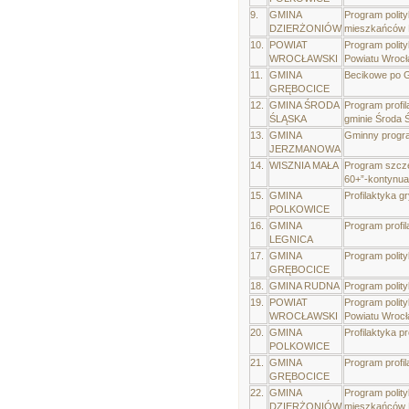
9.
GMINA
Program polit
DZIERŻONIÓW
mieszkańców M
10.
POWIAT
Program polit
WROCŁAWSKI
Powiatu Wrocł
11.
GMINA
Becikowe po 
GRĘBOCICE
12.
GMINA ŚRODA
Program profi
ŚLĄSKA
gminie Środa 
13.
GMINA
Gminny progra
JERZMANOWA
14.
WISZNIA MAŁA
Program szcze
60+”-kontynua
15.
GMINA
Profilaktyka 
POLKOWICE
16.
GMINA
Program profil
LEGNICA
17.
GMINA
Program polity
GRĘBOCICE
18.
GMINA RUDNA
Program polity
19.
POWIAT
Program polity
WROCŁAWSKI
Powiatu Wroc
20.
GMINA
Profilaktyka p
POLKOWICE
21.
GMINA
Program profi
GRĘBOCICE
22.
GMINA
Program polit
DZIERŻONIÓW
mieszkańców M