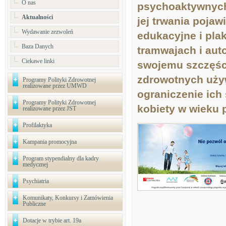
O nas
psychoaktywnych"
Aktualności
jej trwania pojawi
Wydawanie zezwoleń
edukacyjne i pla
Baza Danych
tramwajach i aut
Ciekawe linki
swojemu szczęści
zdrowotnych uży
Programy Polityki Zdrowotnej
realizowane przez UMWD
ograniczenie ich
Programy Polityki Zdrowotnej
kobiety w wieku p
realizowane przez JST
Profilaktyka
Kampania promocyjna
Program stypendialny dla kadry
medycznej
Psychiatria
Komunikaty, Konkursy i Zamówienia
Publiczne
Dotacje w trybie art. 19a