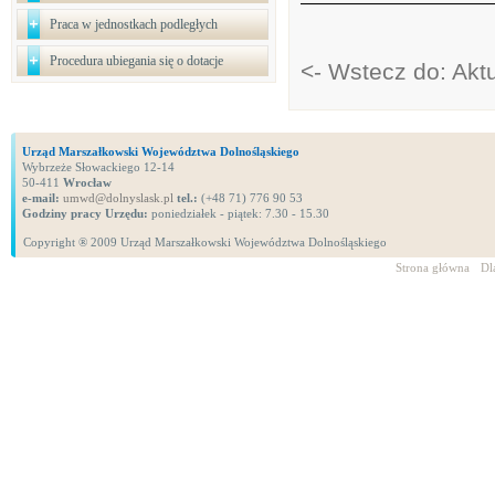
Praca w jednostkach podległych
Procedura ubiegania się o dotacje
<- Wstecz do: Akt
Urząd Marszałkowski Województwa Dolnośląskiego
Wybrzeże Słowackiego 12-14
50-411
Wrocław
e-mail:
umwd@dolnyslask.pl
tel.:
(+48 71) 776 90 53
Godziny pracy Urzędu:
poniedziałek - piątek: 7.30 - 15.30
Copyright ® 2009 Urząd Marszałkowski Województwa Dolnośląskiego
Strona główna
Dl