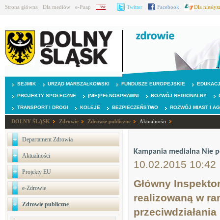
Strona główna
Dla mediów
e-Puap
BIP
Twitter
Facebook
Dla niesły
SEJMIK
URZĄD MARSZAŁKOWSKI
FUNDUSZE EUROPEJSKIE
EDUKAC
PROJEKTY SPOŁECZNE
(NIE)PEŁNOSPRAWNI
ROZWÓJ REGIONALNY
TRANSPORT I DROGI
KOLEJE
BEZPIECZEŃSTWO
ROZWÓJ MIAST I A
DOLNY ŚLĄSK
Zdrowie
Zdrowie publiczne
Aktualności
Departament Zdrowia
Kampania medialna Nie po
Aktualności
10.02.2015 10:42
Projekty EU
Główny Inspekto
e-Zdrowie
realizowaną w ra
Zdrowie publiczne
przeciwdziałania 