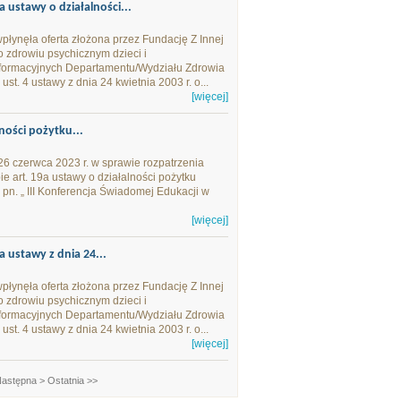
 ustawy o działalności...
łynęła oferta złożona przez Fundację Z Innej
 o zdrowiu psychicznym dzieci i
 informacyjnych Departamentu/Wydziału Zdrowia
st. 4 ustawy z dnia 24 kwietnia 2003 r. o...
[więcej]
ności pożytku...
6 czerwca 2023 r. w sprawie rozpatrzenia
ie art. 19a ustawy o działalności pożytku
 pn. „ III Konferencja Świadomej Edukacji w
[więcej]
a ustawy z dnia 24...
łynęła oferta złożona przez Fundację Z Innej
 o zdrowiu psychicznym dzieci i
 informacyjnych Departamentu/Wydziału Zdrowia
st. 4 ustawy z dnia 24 kwietnia 2003 r. o...
[więcej]
astępna >
Ostatnia >>