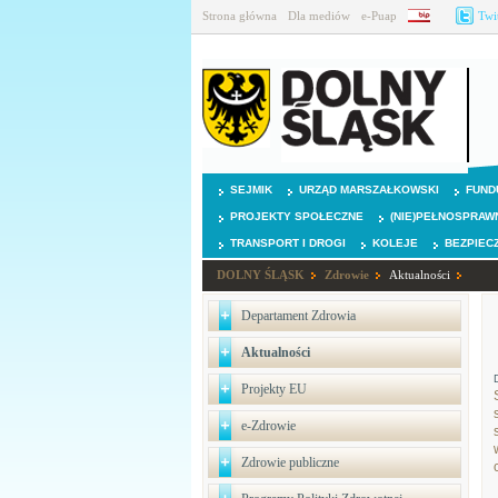
Strona główna
Dla mediów
e-Puap
BIP
Twi
SEJMIK
URZĄD MARSZAŁKOWSKI
FUND
PROJEKTY SPOŁECZNE
(NIE)PEŁNOSPRAW
TRANSPORT I DROGI
KOLEJE
BEZPIEC
DOLNY ŚLĄSK
Zdrowie
Aktualności
Departament Zdrowia
Aktualności
Projekty EU
e-Zdrowie
Zdrowie publiczne