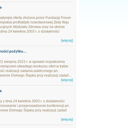
9a
płynęła oferta złożona przez Fundację Forum
męskiej profilaktyki nowotworowej Złoty Wąs
macyjnych Wydziału Zdrowia oraz na stronie
dnia 24 kwietnia 2003 r. o działalności
[więcej]
ności pożytku...
 sierpnia 2023 r. w sprawie rozpatrzenia
minięciem otwartego konkursu ofert w trybie
ość realizacji zadania publicznego pn.
renie Dolnego Śląska przy realizacji zadań...
[więcej]
9a
 z dnia 24 kwietnia 2003 r. o działalności
anizowanie i przeprowadzenie konferencji pn.
renie Dolnego Śląska przy realizacji zadań
[więcej]