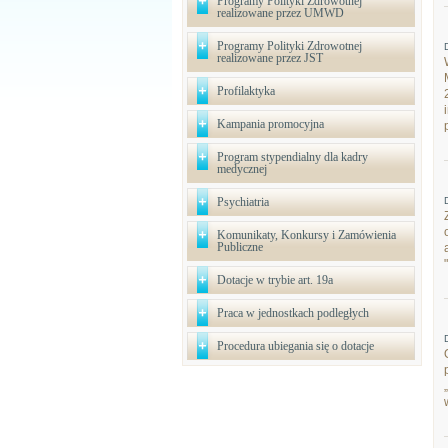
Programy Polityki Zdrowotnej
realizowane przez UMWD
Programy Polityki Zdrowotnej
realizowane przez JST
Profilaktyka
Kampania promocyjna
Program stypendialny dla kadry
medycznej
Psychiatria
Komunikaty, Konkursy i Zamówienia
Publiczne
Dotacje w trybie art. 19a
Praca w jednostkach podległych
Procedura ubiegania się o dotacje