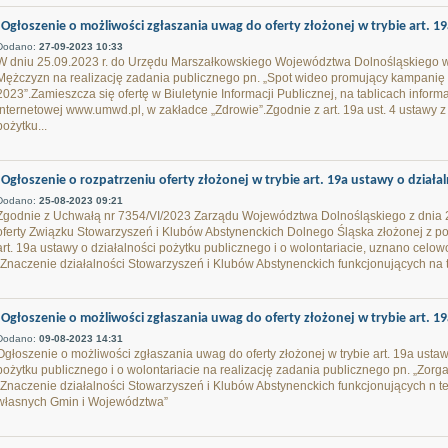
Ogłoszenie o możliwości zgłaszania uwag do oferty złożonej w trybie art. 1
Dodano:
27-09-2023 10:33
W dniu 25.09.2023 r. do Urzędu Marszałkowskiego Województwa Dolnośląskiego w
Mężczyzn na realizację zadania publicznego pn. „Spot wideo promujący kampanię 
2023”.Zamieszcza się ofertę w Biuletynie Informacji Publicznej, na tablicach infor
internetowej www.umwd.pl, w zakładce „Zdrowie”.Zgodnie z art. 19a ust. 4 ustawy z 
pożytku...
Ogłoszenie o rozpatrzeniu oferty złożonej w trybie art. 19a ustawy o działal
Dodano:
25-08-2023 09:21
Zgodnie z Uchwałą nr 7354/VI/2023 Zarządu Województwa Dolnośląskiego z dnia 22
oferty Związku Stowarzyszeń i Klubów Abstynenckich Dolnego Śląska złożonej z po
art. 19a ustawy o działalności pożytku publicznego i o wolontariacie, uznano celow
"Znaczenie działalności Stowarzyszeń i Klubów Abstynenckich funkcjonujących na te
Ogłoszenie o możliwości zgłaszania uwag do oferty złożonej w trybie art. 1
Dodano:
09-08-2023 14:31
Ogłoszenie o możliwości zgłaszania uwag do oferty złożonej w trybie art. 19a ustawy
pożytku publicznego i o wolontariacie na realizację zadania publicznego pn. „Zorg
„Znaczenie działalności Stowarzyszeń i Klubów Abstynenckich funkcjonujących n te
własnych Gmin i Województwa”