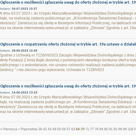
Ogłoszenie o możliwości zgłaszania uwag do oferty złożonej w trybie art. 19a
Dodano:
04-07-2023 10:37
W dniu 03.07.2023 r. do Urzędu Marszałkowskiego Województwa Dolnośląskiego wp
Bajki, na realizację zadania publicznego pn. „III Konferencja Świadomej Edukacji -
młodzieży”.Zamieszcza się ofertę w Biuletynie Informacji Publicznej, na tablicach
oraz na stronie internetowej www.umwd.pl, w zakładce „Zdrowie”.Zgodnie z art. 19a u
Ogłoszenie o rozpatrzeniu oferty złożonej w trybie art. 19a ustawy o działal
Dodano:
28-06-2023 10:49
Zgodnie z Uchwałą nr 7128/VI/2023 Zarządu Województwa Dolnośląskiego z dnia 2
oferty Fundacji Z Innej Bajki złożonej z pominięciem otwartego konkursu ofert w tryb
publicznego i o wolontariacie, nie uznano celowości realizacji zadania publicznego
Świdnicy ” i nie zlecono jego wykonania. Uchwała nr 7128/VI/23
Ogłoszenie o możliwości zgłaszania uwag do oferty złożonej w trybie art. 19
Dodano:
14-06-2023 13:19
W dniu 07.06.2023 r. do Urzędu Marszałkowskiego Województwa Dolnośląskiego wp
Bajki, na realizację zadania publicznego pn. „III Konferencja Świadomej Edukacji -
młodzieży”.Zamieszcza się ofertę w Biuletynie Informacji Publicznej, na tablicach
oraz na stronie internetowej www.umwd.pl, w zakładce „Zdrowie”.Zgodnie z art. 19a u
<< Pierwsza
< Poprzednia
36-42
43-49
50-56
57-63
64-70
71-77
78-84
85-91
92-98
99-105
N