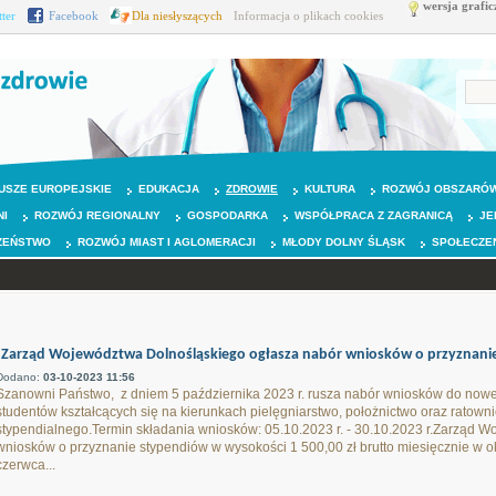
wersja grafic
tter
Facebook
Dla niesłyszących
Informacja o plikach cookies
USZE EUROPEJSKIE
EDUKACJA
ZDROWIE
KULTURA
ROZWÓJ OBSZARÓW
NI
ROZWÓJ REGIONALNY
GOSPODARKA
WSPÓŁPRACA Z ZAGRANICĄ
JE
ZEŃSTWO
ROZWÓJ MIAST I AGLOMERACJI
MŁODY DOLNY ŚLĄSK
SPOŁECZE
Zarząd Województwa Dolnośląskiego ogłasza nabór wniosków o przyznanie 
Dodano:
03-10-2023 11:56
Szanowni Państwo, z dniem 5 października 2023 r. rusza nabór wniosków do nowe
studentów kształcących się na kierunkach pielęgniarstwo, położnictwo oraz ratown
stypendialnego.Termin składania wniosków: 05.10.2023 r. - 30.10.2023 r.Zarząd 
wniosków o przyznanie stypendiów w wysokości 1 500,00 zł brutto miesięcznie w ok
czerwca...