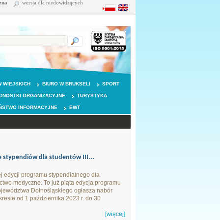
zna
wersja dla niedowidzących
 WIEJSKICH
BIURO W BRUKSELI
SPORT
DNOSTKI ORGANIZACYJNE
TURYSTYKA
ŃSTWO INFORMACYJNE
EWT
stypendiów dla studentów III...
j edycji programu stypendialnego dla
ictwo medyczne. To już piąta edycja programu
Województwa Dolnośląskiego ogłasza nabór
resie od 1 października 2023 r. do 30
[więcej]