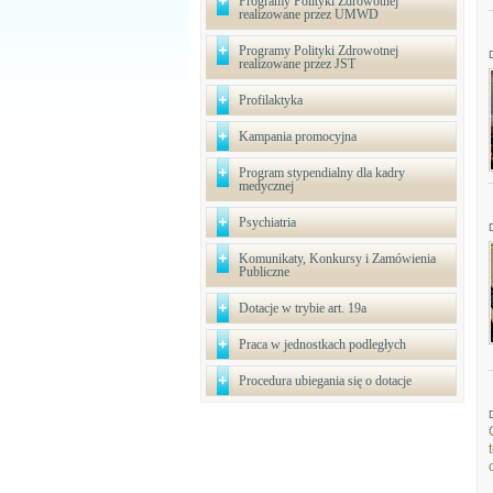
Programy Polityki Zdrowotnej
realizowane przez UMWD
Programy Polityki Zdrowotnej
realizowane przez JST
Profilaktyka
Kampania promocyjna
Program stypendialny dla kadry
medycznej
Psychiatria
Komunikaty, Konkursy i Zamówienia
Publiczne
Dotacje w trybie art. 19a
Praca w jednostkach podległych
Procedura ubiegania się o dotacje