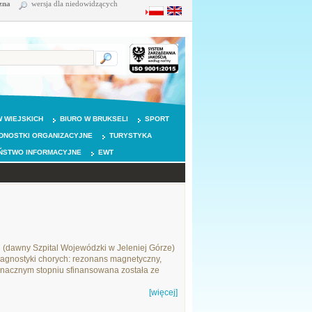
zna
wersja dla niedowidzących
 WIEJSKICH
BIURO W BRUKSELI
SPORT
DNOSTKI ORGANIZACYJNE
TURYSTYKA
ŃSTWO INFORMACYJNE
EWT
j (dawny Szpital Wojewódzki w Jeleniej Górze)
agnostyki chorych: rezonans magnetyczny,
 znacznym stopniu sfinansowana została ze
[więcej]