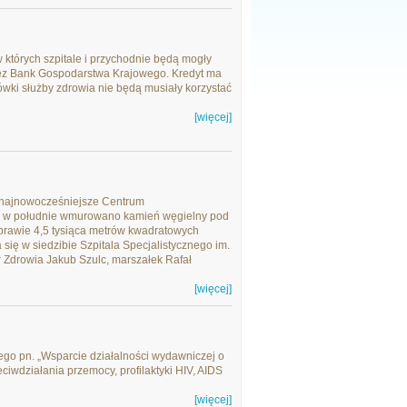
których szpitale i przychodnie będą mogły
rzez Bank Gospodarstwa Krajowego. Kredyt ma
ówki służby zdrowia nie będą musiały korzystać
[więcej]
 najnowocześniejsze Centrum
ś w południe wmurowano kamień węgielny pod
 prawie 4,5 tysiąca metrów kwadratowych
 się w siedzibie Szpitala Specjalistycznego im.
r Zdrowia Jakub Szulc, marszałek Rafał
[więcej]
ego pn. „Wsparcie działalności wydawniczej o
iwdziałania przemocy, profilaktyki HIV, AIDS
[więcej]