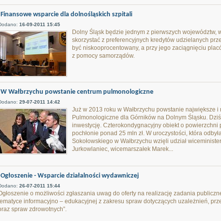
Finansowe wsparcie dla dolnośląskich szpitali
Dodano:
16-09-2011 15:45
Dolny Śląsk będzie jednym z pierwszych województw, w 
skorzystać z preferencyjnych kredytów udzielanych p
być niskooprocentowany, a przy jego zaciągnięciu plac
z pomocy samorządów.
W Wałbrzychu powstanie centrum pulmonologiczne
Dodano:
29-07-2011 14:42
Już w 2013 roku w Wałbrzychu powstanie największe i
Pulmonologiczne dla Górników na Dolnym Śląsku. Dzi
inwestycję. Czterokondygnacyjny obiekt o powierzchni
pochłonie ponad 25 mln zł. W uroczystości, która odbyła
Sokołowskiego w Wałbrzychu wzięli udział wiceministe
Jurkowlaniec, wicemarszałek Marek...
Ogłoszenie - Wsparcie działalności wydawniczej
Dodano:
26-07-2011 15:44
Ogłoszenie o możliwości zgłaszania uwag do oferty na realizację zadania publiczn
tematyce informacyjno – edukacyjnej z zakresu spraw dotyczących uzależnień, przec
oraz spraw zdrowotnych”.