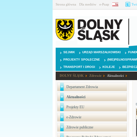
Strona główna
Dla mediów
e-Puap
BIP
Twi
SEJMIK
URZĄD MARSZAŁKOWSKI
FUND
PROJEKTY SPOŁECZNE
(NIE)PEŁNOSPRAW
TRANSPORT I DROGI
KOLEJE
BEZPIEC
DOLNY ŚLĄSK
Zdrowie
Aktualności
Departament Zdrowia
Aktualności
Projekty EU
e-Zdrowie
Zdrowie publiczne