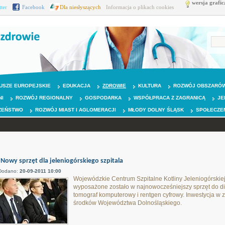
wersja grafic
tter
Facebook
Dla niesłyszących
Informacja o plikach cookies
USZE EUROPEJSKIE
EDUKACJA
ZDROWIE
KULTURA
ROZWÓJ OBSZARÓW
NI
ROZWÓJ REGIONALNY
GOSPODARKA
WSPÓŁPRACA Z ZAGRANICĄ
JE
ZEŃSTWO
ROZWÓJ MIAST I AGLOMERACJI
MŁODY DOLNY ŚLĄSK
SPOŁECZE
Nowy sprzęt dla jeleniogórskiego szpitala
Dodano:
20-09-2011 10:00
Wojewódzkie Centrum Szpitalne Kotliny Jeleniogórskie
wyposażone zostało w najnowocześniejszy sprzęt do di
tomograf komputerowy i rentgen cyfrowy. Inwestycja w
środków Województwa Dolnośląskiego.