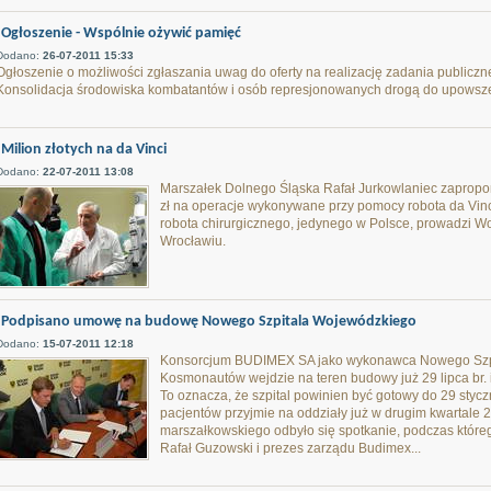
Ogłoszenie - Wspólnie ożywić pamięć
Dodano:
26-07-2011 15:33
Ogłoszenie o możliwości zgłaszania uwag do oferty na realizację zadania publicz
Konsolidacja środowiska kombatantów i osób represjonowanych drogą do upowsze
Milion złotych na da Vinci
Dodano:
22-07-2011 13:08
Marszałek Dolnego Śląska Rafał Jurkowlaniec zapropo
zł na operacje wykonywane przy pomocy robota da Vinc
robota chirurgicznego, jedynego w Polsce, prowadzi Wo
Wrocławiu.
Podpisano umowę na budowę Nowego Szpitala Wojewódzkiego
Dodano:
15-07-2011 12:18
Konsorcjum BUDIMEX SA jako wykonawca Nowego Szpit
Kosmonautów wejdzie na teren budowy już 29 lipca br. 
To oznacza, że szpital powinien być gotowy do 29 sty
pacjentów przyjmie na oddziały już w drugim kwartale 2
marszałkowskiego odbyło się spotkanie, podczas które
Rafał Guzowski i prezes zarządu Budimex...