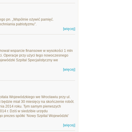
nego pn. „Wspólnie ożywić pamięć.
chniania patriotyzmu”.
[więcej]
nował wsparcie finansowe w wysokości 1 mln
i. Operacje przy użyci tego nowoczesnego
jewódzki Szpital Specjalistyczny we
[więcej]
ala Wojewódzkiego we Wrocławiu przy ul.
i będzie miał 30 miesięcy na skończenie robót.
cznia 2014 roku. Tym samym pierwszych
014 r. Dziś w siedzibie urzędu
go prezes spółki ‘Nowy Szpital Wojewódzki’
[więcej]