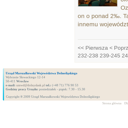
Oz
on o ponad 2‰. T
innemu województ
<< Pierwsza
< Popr
232-238
239-245
24
Urząd Marszałkowski Województwa Dolnośląskiego
Wybrzeże Słowackiego 12-14
50-411
Wrocław
e-mail:
umwd@dolnyslask.pl
tel.:
(+48 71) 776 90 53
Godziny pracy Urzędu:
poniedziałek - piątek: 7.30 - 15.30
Copyright ® 2009 Urząd Marszałkowski Województwa Dolnośląskiego
Strona główna
Dl