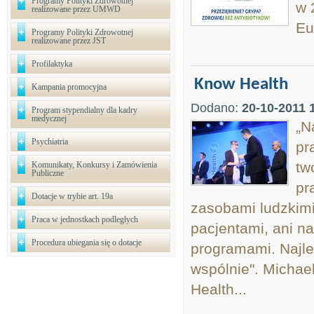
Programy Polityki Zdrowotnej
w 
realizowane przez UMWD
Eu
Programy Polityki Zdrowotnej
realizowane przez JST
Profilaktyka
Know Health
Kampania promocyjna
Dodano:
20-10-2011 
Program stypendialny dla kadry
medycznej
„N
Psychiatria
pr
tw
Komunikaty, Konkursy i Zamówienia
Publiczne
pr
Dotacje w trybie art. 19a
zasobami ludzkimi.
Praca w jednostkach podległych
pacjentami, ani n
Procedura ubiegania się o dotacje
programami. Najle
wspólnie". Michael
Health...