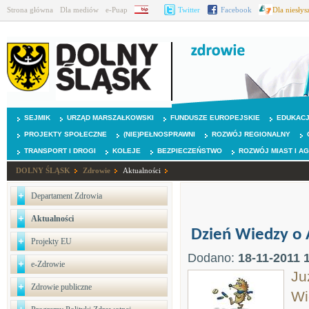
Strona główna
Dla mediów
e-Puap
BIP
Twitter
Facebook
Dla niesły
SEJMIK
URZĄD MARSZAŁKOWSKI
FUNDUSZE EUROPEJSKIE
EDUKAC
PROJEKTY SPOŁECZNE
(NIE)PEŁNOSPRAWNI
ROZWÓJ REGIONALNY
TRANSPORT I DROGI
KOLEJE
BEZPIECZEŃSTWO
ROZWÓJ MIAST I A
DOLNY ŚLĄSK
Zdrowie
Aktualności
Departament Zdrowia
Aktualności
Dzień Wiedzy o 
Projekty EU
Dodano:
18-11-2011 
e-Zdrowie
Ju
Zdrowie publiczne
Wi