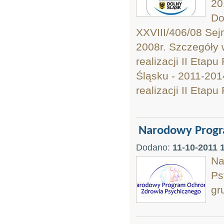
20
Do
XXVIII/406/08 Se
2008r. Szczegóły 
realizacji II Etap
Śląsku - 2011-201
realizacji II Etapu
Narodowy Progr
Dodano:
11-10-2011 
Na
Ps
gr