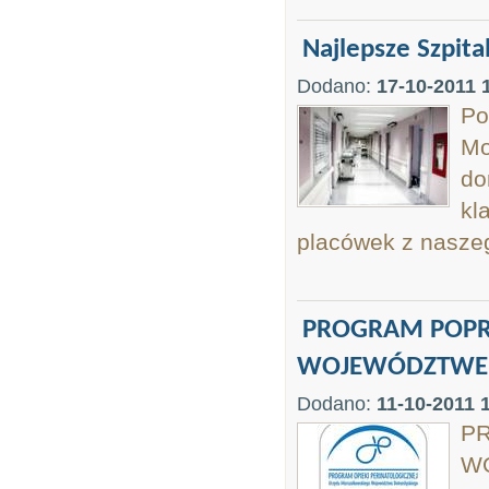
Najlepsze Szpita
Dodano:
17-10-2011 
Po
Mo
do
kl
placówek z naszeg
PROGRAM POPRA
WOJEWÓDZTWE 
Dodano:
11-10-2011 
P
W