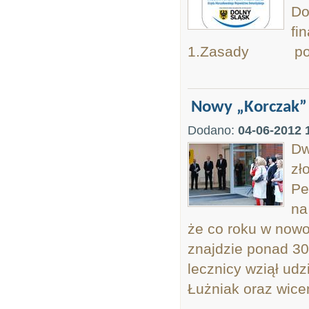
Do
fi
1.Zasady pobie
Nowy „Korczak”
Dodano:
04-06-2012 
Dw
zł
Pe
na
że co roku w now
znajdzie ponad 30 
lecznicy wziął ud
Łużniak oraz wice