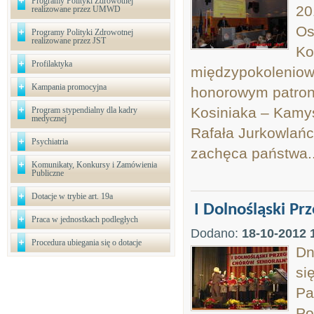
Programy Polityki Zdrowotnej
20
realizowane przez UMWD
Os
Programy Polityki Zdrowotnej
realizowane przez JST
Ko
Profilaktyka
międzypokoleniow
Kampania promocyjna
honorowym patrona
Kosiniaka – Kamy
Program stypendialny dla kadry
medycznej
Rafała Jurkowlańc
Psychiatria
zachęca państwa..
Komunikaty, Konkursy i Zamówienia
Publiczne
Dotacje w trybie art. 19a
I Dolnośląski Pr
Praca w jednostkach podległych
Dodano:
18-10-2012 
Procedura ubiegania się o dotacje
Dn
si
Pa
Po