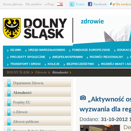
Strona główna
Dla mediów
e-Puap
BIP
Twitter
Facebook
Dla niesły
SEJMIK
URZĄD MARSZAŁKOWSKI
FUNDUSZE EUROPEJSKIE
EDUKAC
PROJEKTY SPOŁECZNE
(NIE)PEŁNOSPRAWNI
ROZWÓJ REGIONALNY
TRANSPORT I DROGI
KOLEJE
BEZPIECZEŃSTWO
ROZWÓJ MIAST I A
DOLNY ŚLĄSK
Zdrowie
Aktualności
Departament Zdrowia
Aktualności
„Aktywność os
Projekty EU
wyzwania dla re
e-Zdrowie
Dodano:
31-10-2012 
Zdrowie publiczne
De