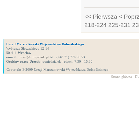
<< Pierwsza
< Popr
218-224
225-231
23
Urząd Marszałkowski Województwa Dolnośląskiego
Wybrzeże Słowackiego 12-14
50-411
Wrocław
e-mail:
umwd@dolnyslask.pl
tel.:
(+48 71) 776 90 53
Godziny pracy Urzędu:
poniedziałek - piątek: 7.30 - 15.30
Copyright ® 2009 Urząd Marszałkowski Województwa Dolnośląskiego
Strona główna
Dl