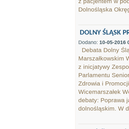
z pacjentem w pod
Dolnośląska Okrę
DOLNY ŚLĄSK P
Dodano:
10-05-2016 
Debata Dolny Śląs
Marszałkowskim W
z inicjatywy Zesp
Parlamentu Senio
Zdrowia i Promoc
Wicemarszałek Wo
debaty: Poprawa j
dolnośląskim. W de