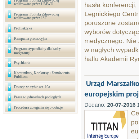
Programy Polityki Zdrowotnej
hasła konferencji,
realizowane przez UMWD
Legnickiego Centr
Programy Polityki Zdrowotnej
realizowane przez JST
poruszone zostan
Profilaktyka
wyborów dotycząc
Kampania promocyjna
medycznego. Nie 
w nagłych wypadka
Program stypendialny dla kadry
medycznej
hallu Akademii Ryc
Psychiatria
Komunikaty, Konkursy i Zamówienia
Publiczne
Urząd Marszałko
Dotacje w trybie art. 19a
europejskim proj
Praca w jednostkach podległych
Dodano:
20-07-2016 
Procedura ubiegania się o dotacje
Ce
po
eu