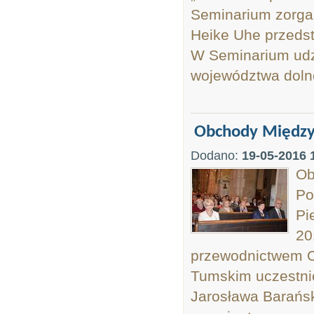
Seminarium zorga
Heike Uhe przedst
W Seminarium udzi
województwa dolno
Obchody Międzyn
Dodano:
19-05-2016 
Ob
Po
Pi
20
przewodnictwem O
Tumskim uczestnic
Jarosława Barańsk