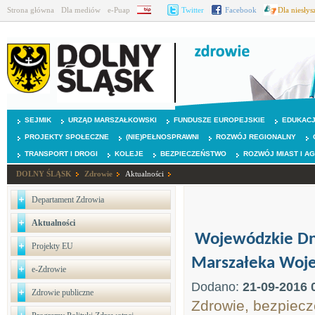
Strona główna
Dla mediów
e-Puap
BIP
Twitter
Facebook
Dla niesły
SEJMIK
URZĄD MARSZAŁKOWSKI
FUNDUSZE EUROPEJSKIE
EDUKAC
PROJEKTY SPOŁECZNE
(NIE)PEŁNOSPRAWNI
ROZWÓJ REGIONALNY
TRANSPORT I DROGI
KOLEJE
BEZPIECZEŃSTWO
ROZWÓJ MIAST I A
DOLNY ŚLĄSK
Zdrowie
Aktualności
Departament Zdrowia
Aktualności
Wojewódzkie Dni
Projekty EU
Marszałeka Woje
e-Zdrowie
Dodano:
21-09-2016 
Zdrowie publiczne
Zdrowie, bezpiecz