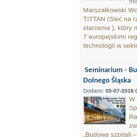
ml
Marszałkowski Wo
TITTAN (Sieć na r
starzenia ), któr
7 europejskimi reg
technologii w sekto
Seminarium - Bud
Dolnego Śląska
Dodano:
05-07-2016 
W 
Sp
Ra
zw
„Budowa szpitali 