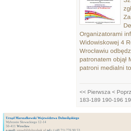
zg
Za
De
Organizatorami inf
Widowiskowej 4 Re
Wrocławiu odbędzi
patronatem objął
patroni medialni to:
<< Pierwsza
< Popr
183-189
190-196
19
Urząd Marszałkowski Województwa Dolnośląskiego
Wybrzeże Słowackiego 12-14
50-411
Wrocław
e-mail:
umwd@dolnyslask.pl
tel.:
(+48 71) 776 90 53