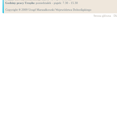
Godziny pracy Urzędu:
poniedziałek - piątek: 7.30 - 15.30
Copyright ® 2009 Urząd Marszałkowski Województwa Dolnośląskiego
Strona główna
Dl