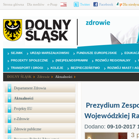
Strona główna
Dla mediów
e-Puap
BIP
Twitter
Facebook
Dla niesły
SEJMIK
URZĄD MARSZAŁKOWSKI
FUNDUSZE EUROPEJSKIE
EDUKAC
PROJEKTY SPOŁECZNE
(NIE)PEŁNOSPRAWNI
ROZWÓJ REGIONALNY
TRANSPORT I DROGI
KOLEJE
BEZPIECZEŃSTWO
ROZWÓJ MIAST I A
DOLNY ŚLĄSK
Zdrowie
Aktualności
Departament Zdrowia
Aktualności
Prezydium Zespoł
Projekty EU
Wojewódzkiej Rad
e-Zdrowie
Dodano:
09-10-2017 
Zdrowie publiczne
3 