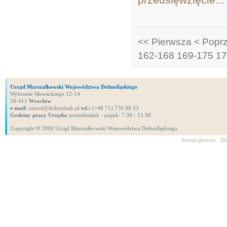
<< Pierwsza
< Popr
162-168
169-175
17
Urząd Marszałkowski Województwa Dolnośląskiego
Wybrzeże Słowackiego 12-14
50-411
Wrocław
e-mail:
umwd@dolnyslask.pl
tel.:
(+48 71) 776 90 53
Godziny pracy Urzędu:
poniedziałek - piątek: 7.30 - 15.30
Copyright ® 2009 Urząd Marszałkowski Województwa Dolnośląskiego
Strona główna
Dl