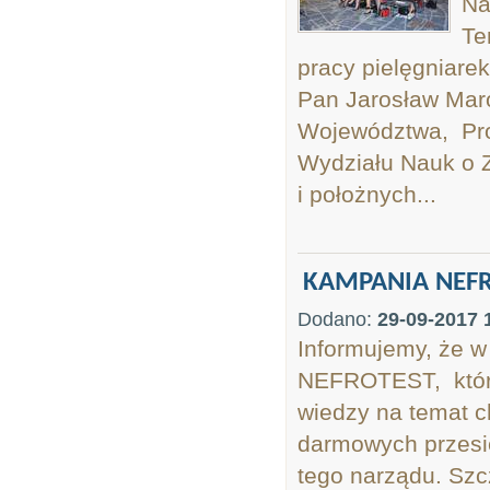
Na
Te
pracy pielęgniarek
Pan Jarosław Maro
Województwa, Pro
Wydziału Nauk o 
i położnych...
KAMPANIA NEF
Dodano:
29-09-2017 
Informujemy, że w
NEFROTEST, które
wiedzy na temat ch
darmowych przes
tego narządu. S