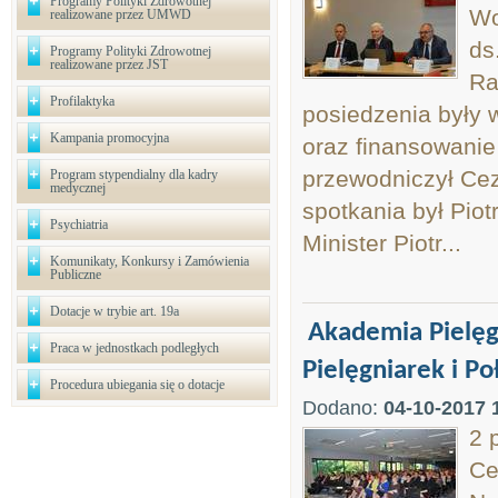
Programy Polityki Zdrowotnej
Wo
realizowane przez UMWD
ds
Programy Polityki Zdrowotnej
realizowane przez JST
Ra
Profilaktyka
posiedzenia były 
Kampania promocyjna
oraz finansowanie
przewodniczył Cez
Program stypendialny dla kadry
medycznej
spotkania był Piot
Psychiatria
Minister Piotr...
Komunikaty, Konkursy i Zamówienia
Publiczne
Dotacje w trybie art. 19a
Akademia Pielęg
Praca w jednostkach podległych
Pielęgniarek i P
Procedura ubiegania się o dotacje
Dodano:
04-10-2017 
2 
Ce