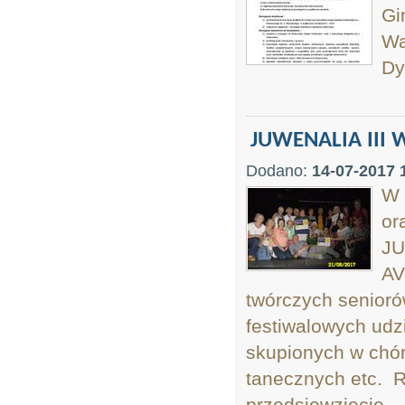
Gi
Wa
Dy
JUWENALIA III 
Dodano:
14-07-2017 
W 
or
JU
AV
twórczych senioró
festiwalowych udzi
skupionych w chór
tanecznych etc. R
przedsięwzięcie...