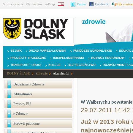
Strona główna
Dla mediów
e-Puap
BIP
Twitter
Facebook
Dla niesły
SEJMIK
URZĄD MARSZAŁKOWSKI
FUNDUSZE EUROPEJSKIE
EDUKAC
PROJEKTY SPOŁECZNE
(NIE)PEŁNOSPRAWNI
ROZWÓJ REGIONALNY
TRANSPORT I DROGI
KOLEJE
BEZPIECZEŃSTWO
ROZWÓJ MIAST I A
DOLNY ŚLĄSK
Zdrowie
Aktualności
Departament Zdrowia
Aktualności
W Wałbrzychu powstanie
Projekty EU
29.07.2011 14:42 
e-Zdrowie
Już w 2013 roku 
Zdrowie publiczne
najnowocześniej