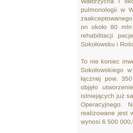
Wałbrzycha i ok
pulmonologii w W
zaakceptowanego 
on około 80 mln
rehabilitacji pa
Sokołowsku i Rośc
To nie koniec inw
Sokołowskiego w
łącznej pow. 35
objęło utworzeni
istniejących już 
Operacyjnego. 
realizowane jest 
wynosi 6 500 000,0