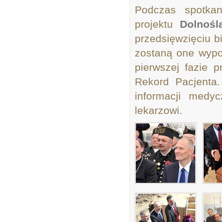
Podczas spotka
projektu
Dolnośl
przedsięwzięciu bi
zostaną one wypo
pierwszej fazie p
Rekord Pacjenta
informacji medy
lekarzowi.