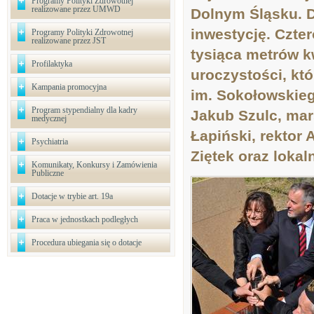
Programy Polityki Zdrowotnej
realizowane przez UMWD
Dolnym Śląsku. 
inwestycję. Czte
Programy Polityki Zdrowotnej
realizowane przez JST
tysiąca metrów k
Profilaktyka
uroczystości, któ
Kampania promocyjna
im. Sokołowskieg
Program stypendialny dla kadry
Jakub Szulc, mar
medycznej
Łapiński, rektor
Psychiatria
Ziętek oraz loka
Komunikaty, Konkursy i Zamówienia
Publiczne
Dotacje w trybie art. 19a
Praca w jednostkach podległych
Procedura ubiegania się o dotacje