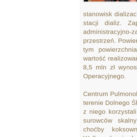
stanowisk dializa
stacji dializ. 
administracyjno-
przestrzeń. Powi
tym powierzchni
wartość realizowa
8,5 mln zł wynos
Operacyjnego.
Centrum Pulmonol
terenie Dolnego Ś
z niego korzystal
surowców skalny
choćby koksown