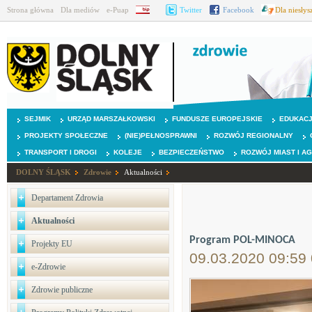
Strona główna
Dla mediów
e-Puap
BIP
Twitter
Facebook
Dla niesły
SEJMIK
URZĄD MARSZAŁKOWSKI
FUNDUSZE EUROPEJSKIE
EDUKAC
PROJEKTY SPOŁECZNE
(NIE)PEŁNOSPRAWNI
ROZWÓJ REGIONALNY
TRANSPORT I DROGI
KOLEJE
BEZPIECZEŃSTWO
ROZWÓJ MIAST I A
DOLNY ŚLĄSK
Zdrowie
Aktualności
Departament Zdrowia
Aktualności
Program POL-MINOCA
Projekty EU
09.03.2020 09:59
e-Zdrowie
Zdrowie publiczne