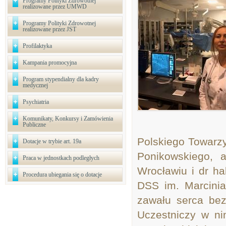
Programy Polityki Zdrowotnej
realizowane przez UMWD
Programy Polityki Zdrowotnej
realizowane przez JST
Profilaktyka
Kampania promocyjna
Program stypendialny dla kadry
medycznej
Psychiatria
Komunikaty, Konkursy i Zamówienia
Publiczne
Polskiego Towarzy
Dotacje w trybie art. 19a
Ponikowskiego, 
Praca w jednostkach podległych
Wrocławiu i dr ha
Procedura ubiegania się o dotacje
DSS im. Marcini
zawału serca bez
Uczestniczy w ni