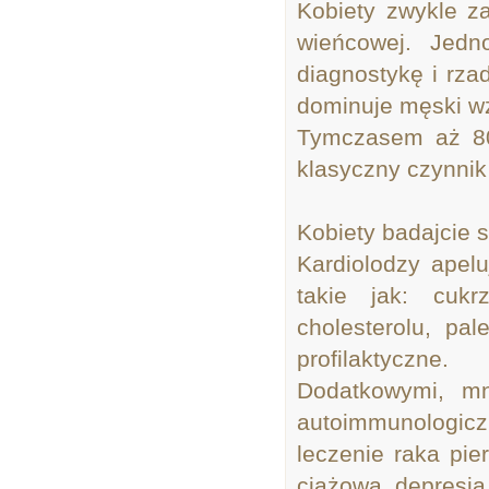
Kobiety zwykle z
wieńcowej. Jedn
diagnostykę i rza
dominuje męski w
Tymczasem aż 80
klasyczny czynnik
Kobiety badajcie s
Kardiolodzy apelu
takie jak: cukr
cholesterolu, pa
profilaktyczne.
Dodatkowymi, mn
autoimmunologicz
leczenie raka pie
ciążowa, depresja