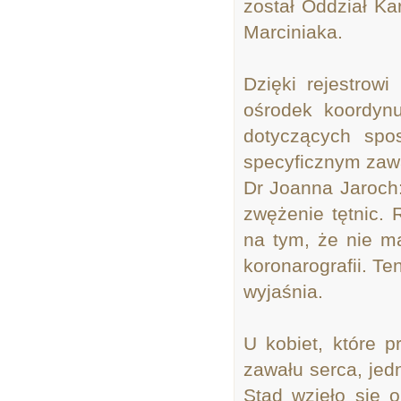
został Oddział Ka
Marciniaka.
Dzięki rejestrow
ośrodek koordyn
dotyczących spo
specyficznym za
Dr Joanna Jaroch
zwężenie tętnic. 
na tym, że nie m
koronarografii. T
wyjaśnia.
U kobiet, które p
zawału serca, jed
Stąd wzięło się o