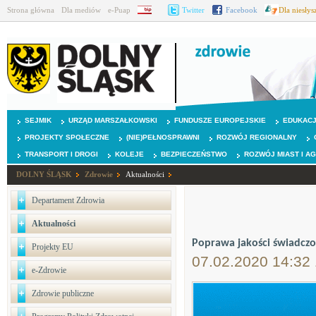
Strona główna
Dla mediów
e-Puap
BIP
Twitter
Facebook
Dla niesły
SEJMIK
URZĄD MARSZAŁKOWSKI
FUNDUSZE EUROPEJSKIE
EDUKAC
PROJEKTY SPOŁECZNE
(NIE)PEŁNOSPRAWNI
ROZWÓJ REGIONALNY
TRANSPORT I DROGI
KOLEJE
BEZPIECZEŃSTWO
ROZWÓJ MIAST I A
DOLNY ŚLĄSK
Zdrowie
Aktualności
Departament Zdrowia
Aktualności
Poprawa jakości świadcz
Projekty EU
07.02.2020 14:32
e-Zdrowie
Zdrowie publiczne