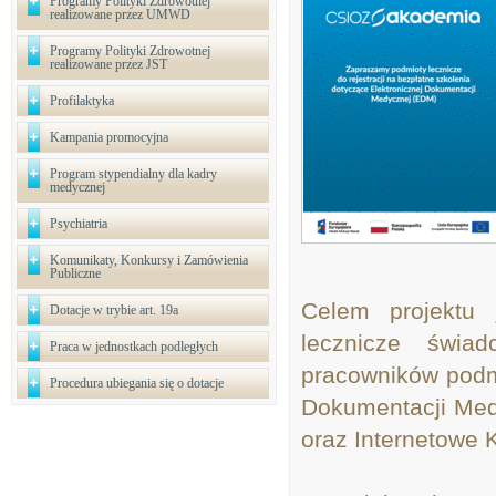
Programy Polityki Zdrowotnej
realizowane przez UMWD
Programy Polityki Zdrowotnej
realizowane przez JST
Profilaktyka
Kampania promocyjna
Program stypendialny dla kadry
medycznej
Psychiatria
Komunikaty, Konkursy i Zamówienia
Publiczne
Celem projektu 
Dotacje w trybie art. 19a
lecznicze świa
Praca w jednostkach podległych
pracowników podmi
Procedura ubiegania się o dotacje
Dokumentacji Medy
oraz Internetowe 