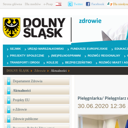
Strona główna
Dla mediów
e-Puap
BIP
Twitter
Facebook
Dla niesły
SEJMIK
URZĄD MARSZAŁKOWSKI
FUNDUSZE EUROPEJSKIE
EDUKAC
PROJEKTY SPOŁECZNE
(NIE)PEŁNOSPRAWNI
ROZWÓJ REGIONALNY
TRANSPORT I DROGI
KOLEJE
BEZPIECZEŃSTWO
ROZWÓJ MIAST I A
DOLNY ŚLĄSK
Zdrowie
Aktualności
Departament Zdrowia
Aktualności
Pielęgniarka/ Pielęgniarz
Projekty EU
30.06.2020 12:36
e-Zdrowie
Zdrowie publiczne