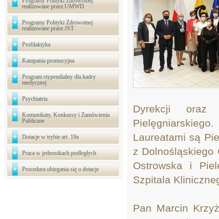
Programy Polityki Zdrowotnej
realizowane przez UMWD
Programy Polityki Zdrowotnej
realizowane przez JST
Profilaktyka
Kampania promocyjna
Program stypendialny dla kadry
medycznej
Psychiatria
Dyrekcji oraz 
Komunikaty, Konkursy i Zamówienia
Publiczne
Pielęgniarskiego.
Laureatami są Pie
Dotacje w trybie art. 19a
z Dolnośląskiego
Praca w jednostkach podległych
Ostrowska i Pie
Procedura ubiegania się o dotacje
Szpitala Kliniczn
Pan Marcin Krzy