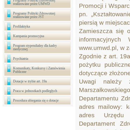
Programy Polityki Zdrowotnej
realizowane przez UMWD
Promocji i Wsparc
pn. „Kształtowan
Programy Polityki Zdrowotnej
realizowane przez JST
piersią w miejscac
Profilaktyka
Zamieszcza się of
Kampania promocyjna
informacyjnych
Program stypendialny dla kadry
www.umwd.pl, w za
medycznej
Zgodnie z art. 19a
Psychiatria
pożytku publiczn
Komunikaty, Konkursy i Zamówienia
Publiczne
dotyczące złożonej
Uwagi należy 
Dotacje w trybie art. 19a
Marszałkowskie
Praca w jednostkach podległych
Departamentu Zd
Procedura ubiegania się o dotacje
adres mailowy: k
adres Urzędu 
Departament Zd