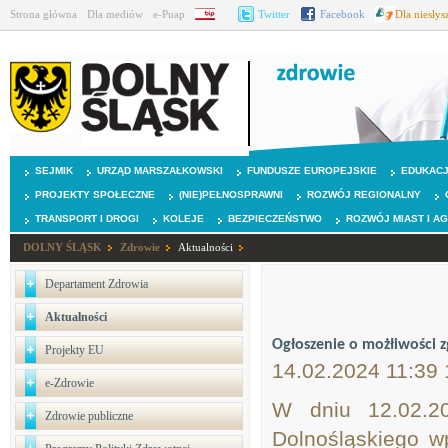
Strona główna
Dla mediów
e-Puap
BIP
Twitter
Facebook
Dla niesły
SEJMIK
URZĄD MARSZAŁKOWSKI
FUNDUSZE EUROPEJSKIE
EDUKAC
PROJEKTY SPOŁECZNE
(NIE)PEŁNOSPRAWNI
ROZWÓJ REGIONALNY
TRANSPORT I DROGI
KOLEJE
BEZPIECZEŃSTWO
ROZWÓJ MIAST I A
DOLNY ŚLĄSK
Zdrowie
Aktualności
Departament Zdrowia
Aktualności
Ogłoszenie o możłiwości z
Projekty EU
14.02.2024 11:39 
e-Zdrowie
W dniu 12.02.2
Zdrowie publiczne
Dolnośląskiego w