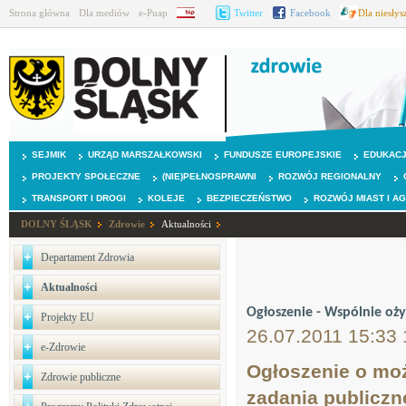
Strona główna
Dla mediów
e-Puap
BIP
Twitter
Facebook
Dla niesły
SEJMIK
URZĄD MARSZAŁKOWSKI
FUNDUSZE EUROPEJSKIE
EDUKAC
PROJEKTY SPOŁECZNE
(NIE)PEŁNOSPRAWNI
ROZWÓJ REGIONALNY
TRANSPORT I DROGI
KOLEJE
BEZPIECZEŃSTWO
ROZWÓJ MIAST I A
DOLNY ŚLĄSK
Zdrowie
Aktualności
Departament Zdrowia
Aktualności
Ogłoszenie - Wspólnie oż
Projekty EU
26.07.2011 15:33 
e-Zdrowie
Ogłoszenie o moż
Zdrowie publiczne
zadania publiczn