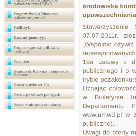
Programy Polityki Zdrowotnej
realizowane przez UMWD
środowiska komb
upowszechniania
Programy Polityki Zdrowotnej
realizowane przez JST
Stowarzyszenie 
Profilaktyka
07.07.2011r. zło
Kampania promocyjna
„Wspólnie ożywić
Program stypendialny dla kadry
medycznej
represjonowanych 
19a ustawy z dn
Psychiatria
publicznego i o w
Komunikaty, Konkursy i Zamówienia
Publiczne
trybie pozakonku
Dotacje w trybie art. 19a
Uznając celowość 
Praca w jednostkach podległych
w Biuletynie In
Departamentu Po
Procedura ubiegania się o dotacje
www.umwd.pl
w za
publiczne).
Uwagi do oferty m