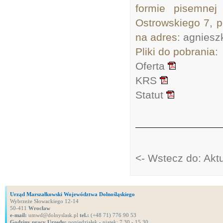
formie pisemnej
Ostrowskiego 7, p
na adres:
agniesz
Pliki do pobrania:
Oferta
KRS
Statut
<- Wstecz do: Akt
Urząd Marszałkowski Województwa Dolnośląskiego
Wybrzeże Słowackiego 12-14
50-411
Wrocław
e-mail:
umwd@dolnyslask.pl
tel.:
(+48 71) 776 90 53
Godziny pracy Urzędu:
poniedziałek - piątek: 7.30 - 15.30