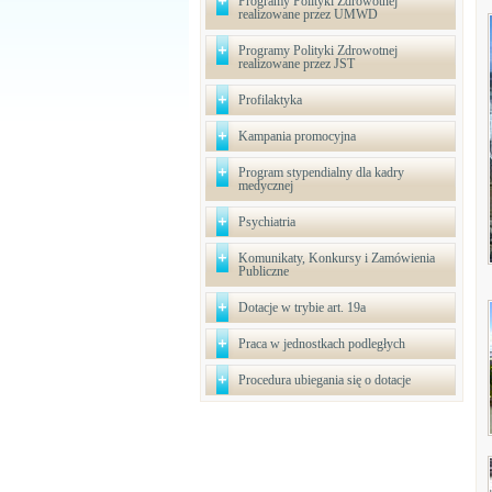
Programy Polityki Zdrowotnej
realizowane przez UMWD
Programy Polityki Zdrowotnej
realizowane przez JST
Profilaktyka
Kampania promocyjna
Program stypendialny dla kadry
medycznej
Psychiatria
Komunikaty, Konkursy i Zamówienia
Publiczne
Dotacje w trybie art. 19a
Praca w jednostkach podległych
Procedura ubiegania się o dotacje