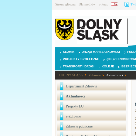
Strona główna
Dla mediów
e-Puap
BIP
Twi
SEJMIK
URZĄD MARSZAŁKOWSKI
FUND
PROJEKTY SPOŁECZNE
(NIE)PEŁNOSPRAW
TRANSPORT I DROGI
KOLEJE
BEZPIEC
DOLNY ŚLĄSK
Zdrowie
Aktualności
Departament Zdrowia
Aktualności
Projekty EU
e-Zdrowie
Zdrowie publiczne