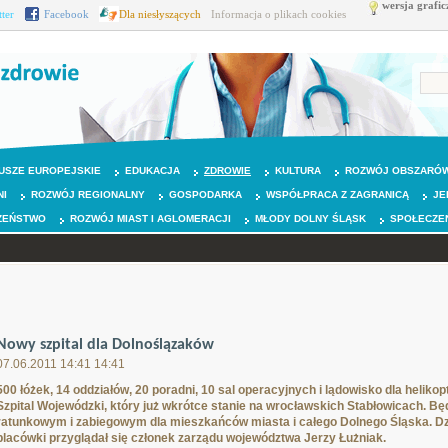
wersja grafic
tter
Facebook
Dla niesłyszących
Informacja o plikach cookies
USZE EUROPEJSKIE
EDUKACJA
ZDROWIE
KULTURA
ROZWÓJ OBSZARÓW
NI
ROZWÓJ REGIONALNY
GOSPODARKA
WSPÓŁPRACA Z ZAGRANICĄ
JE
ZEŃSTWO
ROZWÓJ MIAST I AGLOMERACJI
MŁODY DOLNY ŚLĄSK
SPOŁECZE
Nowy szpital dla Dolnoślązaków
07.06.2011 14:41 14:41
500 łóżek, 14 oddziałów, 20 poradni, 10 sal operacyjnych i lądowisko dla helik
Szpital Wojewódzki, który już wkrótce stanie na wrocławskich Stabłowicach. B
ratunkowym i zabiegowym dla mieszkańców miasta i całego Dolnego Śląska. Dzi
placówki przyglądał się członek zarządu województwa Jerzy Łużniak.