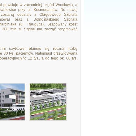
i powstaje w zachodniej części Wrocławia, a
Stabłowice przy ul. Kosmonautów. Do nowej
e zostaną oddziały z Okręgowego Szpitala
niowa) oraz z Dolnośląskiego Szpitala
Marciniaka (ul. Traugutta). Szacowany koszt
d 300 mln zł. Szpital ma zacząć przyjmować
hni użytkowej planuje się roczną liczbę
mie 30 tys. pacjentów. Natomiast przewidywana
peracyjnych to 12 tys., a do tego ok. 60 tys.