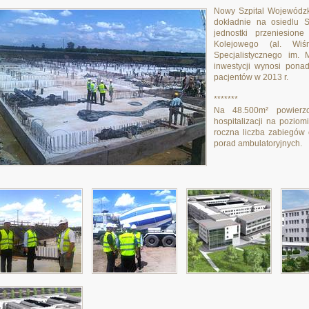
Nowy Szpital Wojewódzk
dokładnie na osiedlu 
jednostki przeniesion
Kolejowego (al. Wiś
Specjalistycznego im. 
inwestycji wynosi pona
pacjentów w 2013 r.
*******
Na 48.500m² powierzc
hospitalizacji na pozio
roczna liczba zabiegów o
porad ambulatoryjnych.