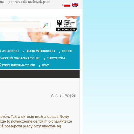
zna
wersja dla niedowidzących
 WIEJSKICH
BIURO W BRUKSELI
SPORT
DNOSTKI ORGANIZACYJNE
TURYSTYKA
ŃSTWO INFORMACYJNE
EWT
A
|
Więcej
A
A
opterów. Tak w skrócie można opisać Nowy
ędzie to nowoczesne centrum o charakterze
ś postępowi pracy przy budowie tej