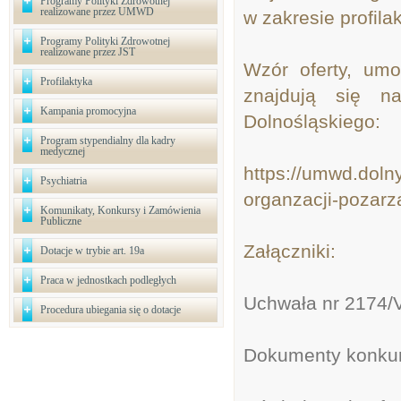
Programy Polityki Zdrowotnej
realizowane przez UMWD
w zakresie profila
Programy Polityki Zdrowotnej
realizowane przez JST
Wzór oferty, umo
Profilaktyka
znajdują się n
Kampania promocyjna
Dolnośląskiego:
Program stypendialny dla kadry
medycznej
https://umwd.doln
Psychiatria
organzacji-pozar
Komunikaty, Konkursy i Zamówienia
Publiczne
Załączniki:
Dotacje w trybie art. 19a
Praca w jednostkach podległych
Uchwała nr 2174/V
Procedura ubiegania się o dotacje
Dokumenty konku