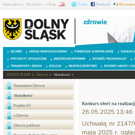
Strona główna
Dla mediów
e-Puap
BIP
Twitter
Facebook
Dla niesły
SEJMIK
URZĄD MARSZAŁKOWSKI
FUNDUSZE EUROPEJSKIE
EDUKAC
PROJEKTY SPOŁECZNE
(NIE)PEŁNOSPRAWNI
ROZWÓJ REGIONALNY
TRANSPORT I DROGI
KOLEJE
BEZPIECZEŃSTWO
ROZWÓJ MIAST I A
DOLNY ŚLĄSK
Zdrowie
Aktualności
Departament Zdrowia
Aktualności
Konkurs ofert na realizac
Projekty EU
26.05.2025 13:46
e-Zdrowie
Uchwałą nr 2147/
Zdrowie publiczne
maja 2025 r. ogła