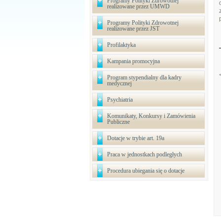
Programy Polityki Zdrowotnej
realizowane przez UMWD
Programy Polityki Zdrowotnej
realizowane przez JST
Profilaktyka
Kampania promocyjna
Program stypendialny dla kadry
medycznej
Psychiatria
Komunikaty, Konkursy i Zamówienia
Publiczne
Dotacje w trybie art. 19a
Praca w jednostkach podległych
Procedura ubiegania się o dotacje