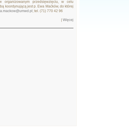
w organizowanym przedsięwzięciu, w celu
bą koordynującą jest p. Ewa Maćków, do której
a.mackow@umwd.pl
; tel. (71) 770 42 96
|
Więcej