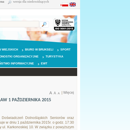
zna
wersja dla niedowidzących
 WIEJSKICH
BIURO W BRUKSELI
SPORT
DNOSTKI ORGANIZACYJNE
TURYSTYKA
ŃSTWO INFORMACYJNE
EWT
A
|
Więcej
A
A
AW 1 PAŹDZIERNIKA 2015
 Doświadczeń Dolnośląskich Seniorów oraz
uje w dniu 1 października 2015r. o godz. 17:30
zy ul. Karkonoskiej 10. W związku z powyższym