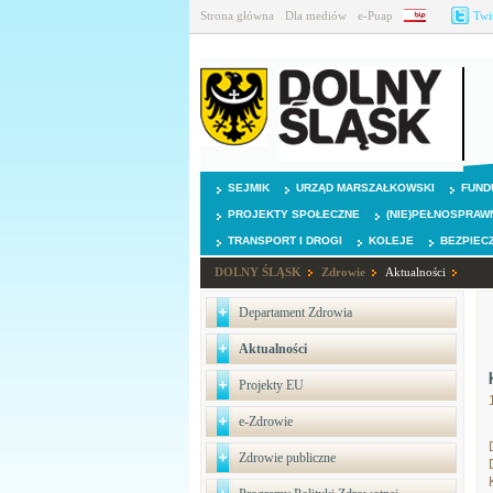
Strona główna
Dla mediów
e-Puap
BIP
Twi
SEJMIK
URZĄD MARSZAŁKOWSKI
FUND
PROJEKTY SPOŁECZNE
(NIE)PEŁNOSPRAW
TRANSPORT I DROGI
KOLEJE
BEZPIEC
DOLNY ŚLĄSK
Zdrowie
Aktualności
Departament Zdrowia
Aktualności
Projekty EU
e-Zdrowie
Zdrowie publiczne