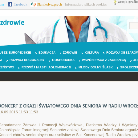
wersja grafic
tter
Facebook
Dla niesłyszących
Informacja o plikach cookies
USZE EUROPEJSKIE
EDUKACJA
ZDROWIE
KULTURA
ROZWÓJ OBSZARÓW
NI
ROZWÓJ REGIONALNY
GOSPODARKA
WSPÓŁPRACA Z ZAGRANICĄ
JE
ZEŃSTWO
ROZWÓJ MIAST I AGLOMERACJI
MŁODY DOLNY ŚLĄSK
SPOŁECZE
KONCERT Z OKAZJI ŚWIATOWEGO DNIA SENIORA W RADIU WROCŁ
16.09.2015 11:53 11:53
Departament Zdrowia i Promocji Województwa, Platforma Wiedzy i Wymiany
Dolnośląskie Forum Integracji Seniorów z okazji Światowego Dnia Seniora organiz
Koncert chórów senioralnych oraz solistów w Sali Koncertowej Radia Wrocław pr