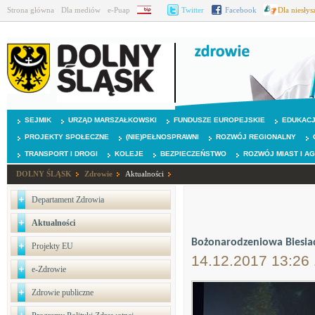
Strona główna
Dla mediów
e-Puap
BIP
Twitter
Facebook
Dla niesły
SEJMIK
URZĄD MARSZAŁKOWSKI
FUNDUSZE EUROPEJSKIE
EDUKAC
PROJEKTY SPOŁECZNE
(NIE)PEŁNOSPRAWNI
ROZWÓJ REGIONALNY
TRANSPORT I DROGI
KOLEJE
BEZPIECZEŃSTWO
ROZWÓJ MIAST I A
DOLNY ŚLĄSK
Zdrowie
Aktualności
Departament Zdrowia
Aktualności
Bożonarodzeniowa Biesia
Projekty EU
14.12.2017 13:26
e-Zdrowie
Zdrowie publiczne