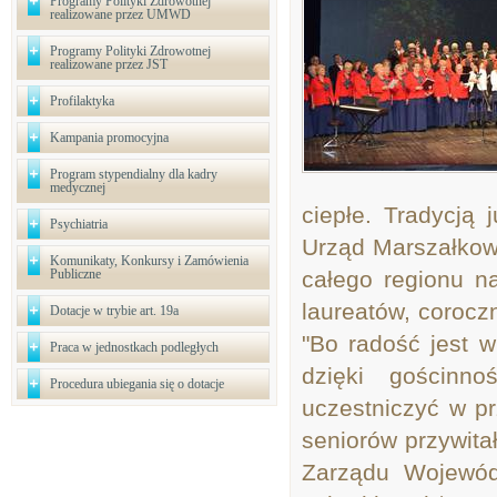
Programy Polityki Zdrowotnej
realizowane przez UMWD
Programy Polityki Zdrowotnej
realizowane przez JST
Profilaktyka
Kampania promocyjna
Program stypendialny dla kadry
medycznej
ciepłe. Tradycją
Psychiatria
Urząd Marszałkow
Komunikaty, Konkursy i Zamówienia
Publiczne
całego regionu n
laureatów, corocz
Dotacje w trybie art. 19a
"Bo radość jest 
Praca w jednostkach podległych
dzięki gościnno
Procedura ubiegania się o dotacje
uczestniczyć w p
seniorów przywita
Zarządu Wojewód