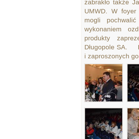
zabrakło także J
UMWD. W foyer t
mogli pochwali
wykonaniem ozd
produkty zaprez
Długopole SA. Id
i zaproszonych go