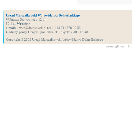
Urząd Marszałkowski Województwa Dolnośląskiego
Wybrzeże Słowackiego 12-14
50-411
Wrocław
e-mail:
umwd@dolnyslask.pl
tel.:
(+48 71) 776 90 53
Godziny pracy Urzędu:
poniedziałek - piątek: 7.30 - 15.30
Copyright ® 2009 Urząd Marszałkowski Województwa Dolnośląskiego
Strona główna
Dl