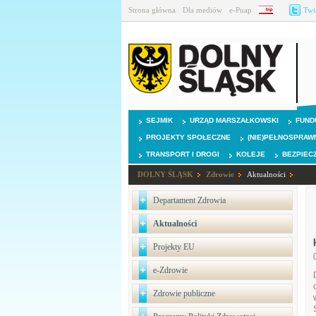
Strona główna
Dla mediów
e-Puap
BIP
Twi
SEJMIK
URZĄD MARSZAŁKOWSKI
FUND
PROJEKTY SPOŁECZNE
(NIE)PEŁNOSPRAW
TRANSPORT I DROGI
KOLEJE
BEZPIEC
DOLNY ŚLĄSK
Zdrowie
Aktualności
Departament Zdrowia
Aktualności
Projekty EU
e-Zdrowie
Zdrowie publiczne