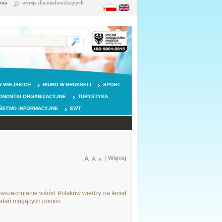
zna
wersja dla niedowidzących
 WIEJSKICH
BIURO W BRUKSELI
SPORT
DNOSTKI ORGANIZACYJNE
TURYSTYKA
ŃSTWO INFORMACYJNE
EWT
A
|
Więcej
A
A
owszechnianie wśród Polaków wiedzy na temat
 badań mogących pomóc