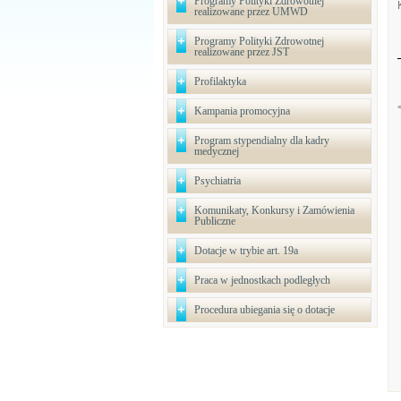
Programy Polityki Zdrowotnej
realizowane przez UMWD
Programy Polityki Zdrowotnej
realizowane przez JST
Profilaktyka
Kampania promocyjna
Program stypendialny dla kadry
medycznej
Psychiatria
Komunikaty, Konkursy i Zamówienia
Publiczne
Dotacje w trybie art. 19a
Praca w jednostkach podległych
Procedura ubiegania się o dotacje