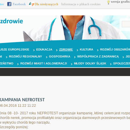
wersja grafic
tter
Facebook
Dla niesłyszących
Informacja o plikach cookies
USZE EUROPEJSKIE
EDUKACJA
ZDROWIE
KULTURA
ROZWÓJ OBSZARÓW
NI
ROZWÓJ REGIONALNY
GOSPODARKA
WSPÓŁPRACA Z ZAGRANICĄ
JE
ZEŃSTWO
ROZWÓJ MIAST I AGLOMERACJI
MŁODY DOLNY ŚLĄSK
SPOŁECZE
KAMPANIA NEFROTEST
06.04.2016 11:22 11:22
Dnia 08 -10- 2017 roku NEFROTEST organizuje kampanię, której celem jest rozp
chorób nerek, promocja profilaktyki oraz organizacja darmowych przesiewowych
w wykryciu chorób tego narządu.
Szczegóły poniżej: