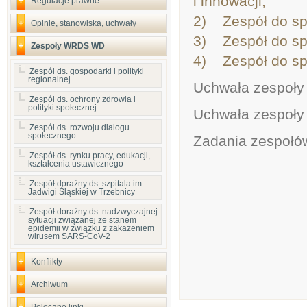
i innowacji;
Regulacje prawne
2) Zespół do spr
Opinie, stanowiska, uchwały
3) Zespół do sp
Zespoły WRDS WD
4) Zespół do spr
Zespół ds. gospodarki i polityki
regionalnej
Uchwała zespoły 
Zespół ds. ochrony zdrowia i
polityki społecznej
Uchwała zespoły 
Zespół ds. rozwoju dialogu
społecznego
Zadania zespo
Zespół ds. rynku pracy, edukacji,
kształcenia ustawicznego
Zespół doraźny ds. szpitala im.
Jadwigi Śląskiej w Trzebnicy
Zespół doraźny ds. nadzwyczajnej
sytuacji związanej ze stanem
epidemii w związku z zakażeniem
wirusem SARS-CoV-2
Konflikty
Archiwum