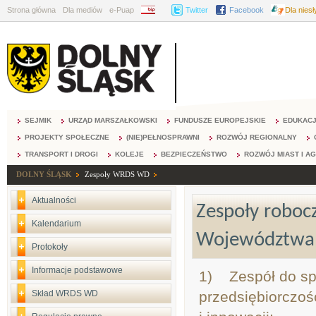
Strona główna
Dla mediów
e-Puap
BIP
Twitter
Facebook
Dla nies
SEJMIK
URZĄD MARSZAŁKOWSKI
FUNDUSZE EUROPEJSKIE
EDUKAC
PROJEKTY SPOŁECZNE
(NIE)PEŁNOSPRAWNI
ROZWÓJ REGIONALNY
TRANSPORT I DROGI
KOLEJE
BEZPIECZEŃSTWO
ROZWÓJ MIAST I A
DOLNY ŚLĄSK
Zespoły WRDS WD
Aktualności
Zespoły roboc
Kalendarium
Województwa 
Protokoły
Informacje podstawowe
1) Zespół do spr
Skład WRDS WD
przedsiębiorczoś