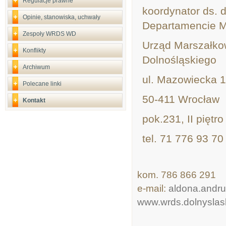
Regulacje prawne
koordynator ds. 
Opinie, stanowiska, uchwały
Departamencie M
Zespoły WRDS WD
Urząd Marszałko
Konflikty
Dolnośląskiego
Archiwum
ul. Mazowiecka 
Polecane linki
50-411 Wrocław
Kontakt
pok.231, II piętro
tel. 71 776 93 70
kom. 786 866 291
e-mail:
aldona.andru
www.wrds.dolnyslas