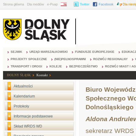
Strona główna
Dla mediów
e-Puap
BIP
Twitter
Facebook
Dla nies
SEJMIK
URZĄD MARSZAŁKOWSKI
FUNDUSZE EUROPEJSKIE
EDUKAC
PROJEKTY SPOŁECZNE
(NIE)PEŁNOSPRAWNI
ROZWÓJ REGIONALNY
TRANSPORT I DROGI
KOLEJE
BEZPIECZEŃSTWO
ROZWÓJ MIAST I A
DOLNY ŚLĄSK
Kontakt
Aktualności
Biuro Wojewódzk
Kalendarium
Społecznego W
Dolnośląskiego
Protokoły
Informacje podstawowe
Aldona Andrule
Skład WRDS WD
sekretarz WRDS