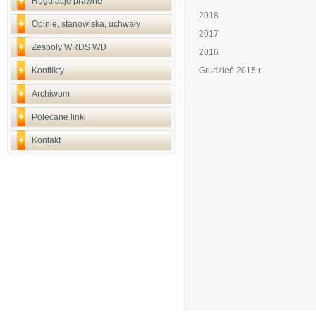
Regulacje prawne
2018
Opinie, stanowiska, uchwały
2017
Zespoły WRDS WD
2016
Konflikty
Grudzień 2015 r.
Archiwum
Polecane linki
Kontakt