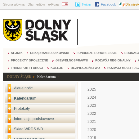
Strona główna
Dla mediów
e-Puap
BIP
Twitter
Facebook
Dla nies
SEJMIK
URZĄD MARSZAŁKOWSKI
FUNDUSZE EUROPEJSKIE
EDUKAC
PROJEKTY SPOŁECZNE
(NIE)PEŁNOSPRAWNI
ROZWÓJ REGIONALNY
TRANSPORT I DROGI
KOLEJE
BEZPIECZEŃSTWO
ROZWÓJ MIAST I A
DOLNY ŚLĄSK
Kalendarium
Aktualności
2025
2024
Kalendarium
2023
Protokoły
2022
Informacje podstawowe
2021
Skład WRDS WD
2020
2019