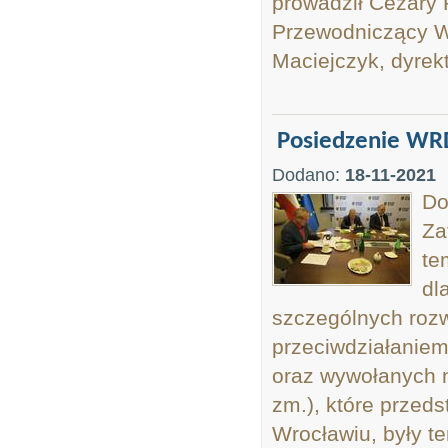
prowadził Cezary 
Przewodniczący 
Maciejczyk, dyrekt
Posiedzenie W
Dodano:
18-11-2021
Do
Za
te
dl
szczególnych roz
przeciwdziałanie
oraz wywołanych n
zm.), które przed
Wrocławiu, były t