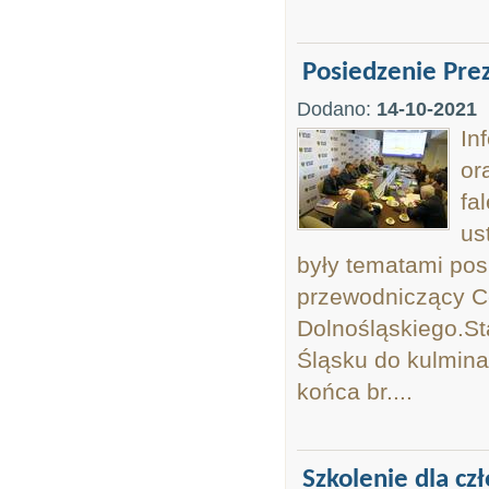
Posiedzenie Pr
Dodano:
14-10-2021
In
or
fa
us
były tematami po
przewodniczący C
Dolnośląskiego.S
Śląsku do kulminac
końca br....
Szkolenie dla c