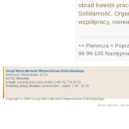
obrad kwestii pra
Solidarność. Orga
współpracy, nierea
<< Pierwsza
< Popr
98
99-105
Następna
Urząd Marszałkowski Województwa Dolnośląskiego
Wybrzeże Słowackiego 12-14
50-411
Wrocław
e-mail:
umwd@dolnyslask.pl
tel.:
(+48 71) 776 90 53
Godziny pracy Urzędu:
poniedziałek - piątek: 7.30 - 15.30
Copyright ® 2009 Urząd Marszałkowski Województwa Dolnośląskiego
Strona główna
Dla m