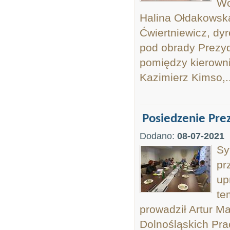
Wo
Halina Ołdakowska
Ćwiertniewicz, dy
pod obrady Prezy
pomiędzy kierowni
Kazimierz Kimso,..
Posiedzenie Pr
Dodano:
08-07-2021
Sy
pr
up
te
prowadził Artur M
Dolnośląskich Pr