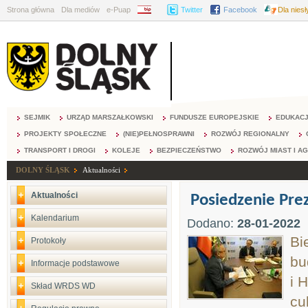
Strona główna
Dla mediów
e-Puap
BIP
Twitter
Facebook
Dla nies
SEJMIK
URZĄD MARSZAŁKOWSKI
FUNDUSZE EUROPEJSKIE
EDUKAC
PROJEKTY SPOŁECZNE
(NIE)PEŁNOSPRAWNI
ROZWÓJ REGIONALNY
TRANSPORT I DROGI
KOLEJE
BEZPIECZEŃSTWO
ROZWÓJ MIAST I A
DOLNY ŚLĄSK
Aktualności
Aktualności
Posiedzenie Pr
Kalendarium
Dodano:
28-01-2022
Bi
Protokoły
bu
Informacje podstawowe
i 
Skład WRDS WD
cu