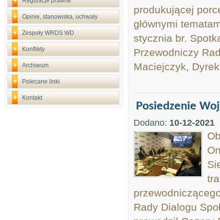
Regulacje prawne
produkującej porc
Opinie, stanowiska, uchwały
głównymi tematam
Zespoły WRDS WD
stycznia br. Spot
Konflikty
Przewodniczy Ra
Maciejczyk, Dyrek
Archiwum
Polecane linki
Kontakt
Posiedzenie Wo
Dodano:
10-12-2021
Ob
On
Si
tr
przewodniczącego
Rady Dialogu Spo