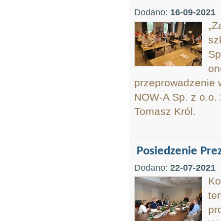
Dodano:
16-09-2021
„Z
sz
Sp
on
przeprowadzenie w
NOW-A Sp. z o.o. 
Tomasz Król.
Posiedzenie Pr
Dodano:
22-07-2021
Ko
te
pr