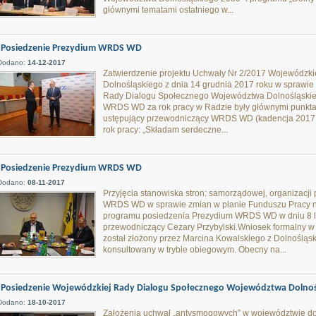
głównymi tematami ostatniego w...
Posiedzenie Prezydium WRDS WD
Dodano:
14-12-2017
Zatwierdzenie projektu Uchwały Nr 2/2017 Wojewódzk
Dolnośląskiego z dnia 14 grudnia 2017 roku w spraw
Rady Dialogu Społecznego Województwa Dolnośląskie
WRDS WD za rok pracy w Radzie były głównymi punktam
ustępujący przewodniczący WRDS WD (kadencja 2017 
rok pracy: „Składam serdeczne...
Posiedzenie Prezydium WRDS WD
Dodano:
08-11-2017
Przyjęcia stanowiska stron: samorządowej, organizacj
WRDS WD w sprawie zmian w planie Funduszu Pracy n
programu posiedzenia Prezydium WRDS WD w dniu 8 li
przewodniczący Cezary Przybylski.Wniosek formalny w
został złożony przez Marcina Kowalskiego z Dolnośląs
konsultowany w trybie obiegowym. Obecny na...
Posiedzenie Wojewódzkiej Rady Dialogu Społecznego Województwa Dolnoś
Dodano:
18-10-2017
Założenia uchwał „antysmogowych” w województwie do