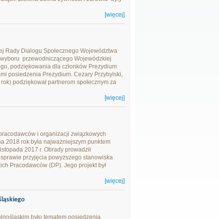
[więcej]
iej Rady Dialogu Społecznego Województwa
ie wyboru przewodniczącego Wojewódzkiej
go, podziękowania dla członków Prezydium
i posiedzenia Prezydium. Cezary Przybylski,
rok) podziękował partnerom społecznym za
[więcej]
i pracodawców i organizacji związkowych
a 2018 rok była najważniejszym punktem
stopada 2017 r. Obrady prowadził
 sprawie przyjęcia powyższego stanowiska
kich Pracodawców (DP). Jego projekt był
[więcej]
ląskiego
lnośląskim było tematem posiedzenia