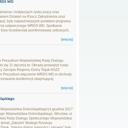
 WRDS WD
dnienia i instytucjach rynku pracy oraz
nem Działań na Rzecz Zatrudnienia oraz
cji, były najważniejszymi punktami programu
łcenia ustawicznego WRDS WD. Spotkanie
. Ewa Grzebieniak poinformowała zebranych,
[więcej]
e Prezydium Wojewódzkiej Rady Dialogu
 się 11 stycznia br. Obrady prowadził nowy
cy Zarządu Regionu Dolny Śląsk NSZZ
kom Prezydium włączenie WRDS WD w obchody
izowanie konferencji obejmującej
[więcej]
ląskiego
 Województwa Dolnośląskiego14 grudnia 2017
kiego Województwa Dolnośląskiego, Wrocław, ul.
kiej Rady Dialogu Społecznego Województwa
 temat „Założeń Strategii Rozwoju
ąsk. Zielona dolina żywności i zdrowia” były