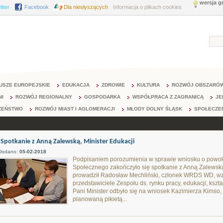
wersja g
itter
Facebook
Dla niesłyszących
Informacja o plikach cookies
USZE EUROPEJSKIE
EDUKACJA
ZDROWIE
KULTURA
ROZWÓJ OBSZARÓW
NI
ROZWÓJ REGIONALNY
GOSPODARKA
WSPÓŁPRACA Z ZAGRANICĄ
JE
ZEŃSTWO
ROZWÓJ MIAST I AGLOMERACJI
MŁODY DOLNY ŚLĄSK
SPOŁECZE
Spotkanie z Anną Zalewską, Minister Edukacji
Dodano:
05-02-2018
Podpisaniem porozumienia w sprawie wniosku o powoł
Społecznego zakończyło się spotkanie z Anną Zalewską,
prowadził Radosław Mechliński, członek WRDS WD, wz
przedstawiciele Zespołu ds. rynku pracy, edukacji, ksz
Pani Minister odbyło się na wniosek Kazimierza Kim
planowaną pikietą...