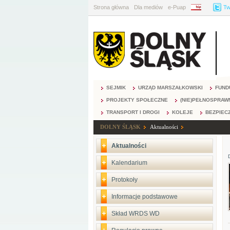
Strona główna
Dla mediów
e-Puap
BIP
Tw
SEJMIK
URZĄD MARSZAŁKOWSKI
FUND
PROJEKTY SPOŁECZNE
(NIE)PEŁNOSPRAW
TRANSPORT I DROGI
KOLEJE
BEZPIEC
DOLNY ŚLĄSK
Aktualności
Aktualności
Kalendarium
Protokoły
Informacje podstawowe
Skład WRDS WD