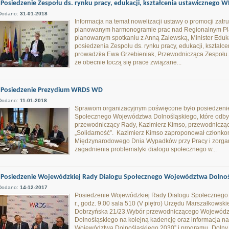
Posiedzenie Zespołu ds. rynku pracy, edukacji, kształcenia ustawicznego
Dodano:
31-01-2018
Informacja na temat nowelizacji ustawy o promocji zatru
planowanym harmonogramie prac nad Regionalnym Pla
planowanym spotkaniu z Anną Zalewską, Minister Eduka
posiedzenia Zespołu ds. rynku pracy, edukacji, kszta
prowadziła Ewa Grzebieniak, Przewodnicząca Zespołu
że obecnie toczą się prace związane...
Posiedzenie Prezydium WRDS WD
Dodano:
11-01-2018
Sprawom organizacyjnym poświęcone było posiedzeni
Społecznego Województwa Dolnośląskiego, które odbyło
przewodniczący Rady, Kazimierz Kimso, przewodniczą
„Solidarność”. Kazimierz Kimso zaproponował człon
Międzynarodowego Dnia Wypadków przy Pracy i zorgan
zagadnienia problematyki dialogu społecznego w...
Posiedzenie Wojewódzkiej Rady Dialogu Społecznego Województwa Dolnoś
Dodano:
14-12-2017
Posiedzenie Wojewódzkiej Rady Dialogu Społecznego
r., godz. 9.00 sala 510 (V piętro) Urzędu Marszałkows
Dobrzyńska 21/23.Wybór przewodniczącego Wojewódz
Dolnośląskiego na kolejną kadencję oraz informacja na
Województwa Dolnośląskiego 2030” i programu „Dolny Śl