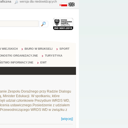
raficzna
wersja dla niedowidzących
 WIEJSKICH
BIURO W BRUKSELI
SPORT
DNOSTKI ORGANIZACYJNE
TURYSTYKA
ŃSTWO INFORMACYJNE
EWT
anie Zespołu Doraźnego przy Radzie Dialogu
 Minister Edukacji. W spotkaniu, które
ięli udział członkowie Prezydium WRDS WD,
tałcenia ustawicznego.Posiedzenie z udziałem
so, Przewodniczącego WRDS WD w związku z
[więcej]