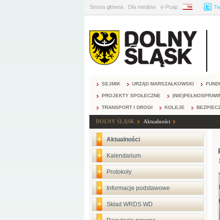
Strona główna
Dla mediów
e-Puap
BIP
Tw
SEJMIK
URZĄD MARSZAŁKOWSKI
FUND
PROJEKTY SPOŁECZNE
(NIE)PEŁNOSPRAW
TRANSPORT I DROGI
KOLEJE
BEZPIEC
DOLNY ŚLĄSK
Aktualności
Aktualności
Kalendarium
Protokoły
Informacje podstawowe
Skład WRDS WD