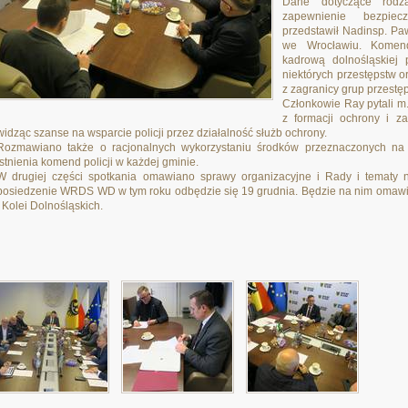
Dane dotyczące rodza
zapewnienie bezpie
przedstawił Nadinsp. Pa
we Wrocławiu. Komend
kadrową dolnośląskiej 
niektórych przestępstw o
z zagranicy grup przestę
Członkowie Ray pytali m.
z formacji ochrony i z
widząc szanse na wsparcie policji przez działalność służb ochrony.
Rozmawiano także o racjonalnych wykorzystaniu środków przeznaczonych na dz
istnienia komend policji w każdej gminie.
W drugiej części spotkania omawiano sprawy organizacyjne i Rady i tematy na
posiedzenie WRDS WD w tym roku odbędzie się 19 grudnia. Będzie na nim omawian
i Kolei Dolnośląskich.