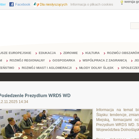
wersja g
itter
Facebook
Dla niesłyszących
Informacja o plikach cookies
USZE EUROPEJSKIE
EDUKACJA
ZDROWIE
KULTURA
ROZWÓJ OBSZARÓW
NI
ROZWÓJ REGIONALNY
GOSPODARKA
WSPÓŁPRACA Z ZAGRANICĄ
JE
ZEŃSTWO
ROZWÓJ MIAST I AGLOMERACJI
MŁODY DOLNY ŚLĄSK
SPOŁECZE
Posiedzenie Prezydium WRDS WD
12.11.2025 14:34
Informacja na temat b
Śląsku: tendencje, zmia
Miejską, formacjami o
Prezydium WRDS WD. Spo
Województwa Dolnośląsk