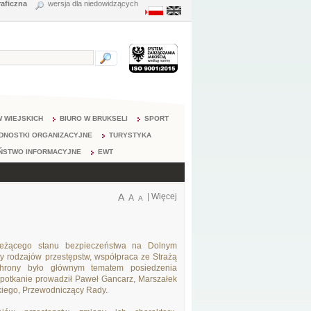
raficzna
wersja dla niedowidzących
 WIEJSKICH
BIURO W BRUKSELI
SPORT
DNOSTKI ORGANIZACYJNE
TURYSTYKA
ŃSTWO INFORMACYJNE
EWT
A
|
Więcej
A
A
ieżącego stanu bezpieczeństwa na Dolnym
ny rodzajów przestępstw, współpraca ze Strażą
chrony było głównym tematem posiedzenia
tkanie prowadził Paweł Gancarz, Marszałek
iego, Przewodniczący Rady.