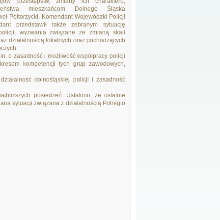
jów przestępstw, zmiany ich charakteru,
czeństwa mieszkańcom Dolnego Śląska
weł Półtorzycki, Komendant Wojewódzki Policji
ant przedstawił także zebranym sytuację
policji, wyzwania związane ze zmianą skali
raz działalnością lokalnych oraz pochodzących
pczych.
in. o zasadność i możliwość współpracy policji
akresem kompetencji tych grup zawodowych,
iałalność dolnośląskiej policji i zasadność
jbliższych posiedzeń. Ustalono, że ostatnie
a sytuacji związana z działalnością Polregio