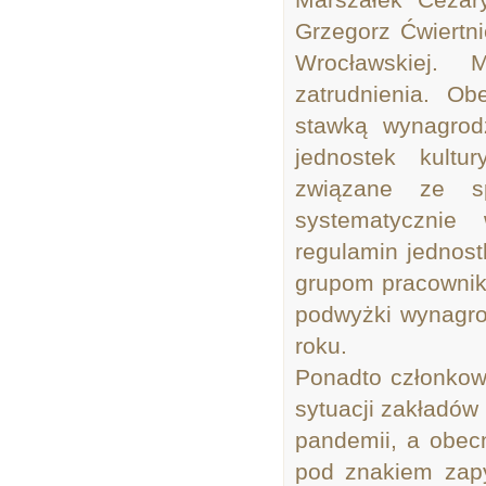
Grzegorz Ćwiertn
Wrocławskiej. 
zatrudnienia. Ob
stawką wynagrod
jednostek kultu
związane ze s
systematycznie
regulamin jednos
grupom pracownikó
podwyżki wynagro
roku.
Ponadto członkow
sytuacji zakładów
pandemii, a obec
pod znakiem zapy