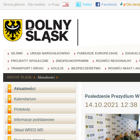
Strona główna
Dla mediów
e-Puap
BIP
Twitter
Facebook
Dla nies
SEJMIK
URZĄD MARSZAŁKOWSKI
FUNDUSZE EUROPEJSKIE
EDUKAC
PROJEKTY SPOŁECZNE
(NIE)PEŁNOSPRAWNI
ROZWÓJ REGIONALNY
TRANSPORT I DROGI
KOLEJE
BEZPIECZEŃSTWO
ROZWÓJ MIAST I A
DOLNY ŚLĄSK
Aktualności
Aktualności
Posiedzenie Prezydium 
Kalendarium
14.10.2021 12:38
Protokoły
Informacje podstawowe
Skład WRDS WD