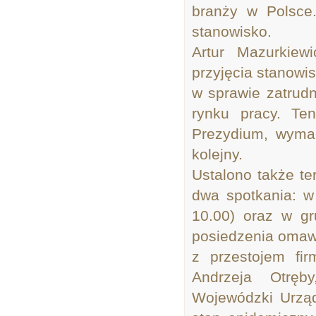
branży w Polsce.
stanowisko.
Artur Mazurkiew
przyjęcia stanowi
w sprawie zatrud
rynku pracy. Te
Prezydium, wymag
kolejny.
Ustalono także t
dwa spotkania: w 
10.00) oraz w gr
posiedzenia omawi
z przestojem fir
Andrzeja Otręb
Wojewódzki Urząd