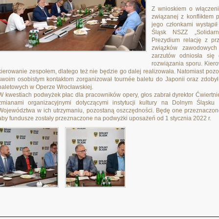
Z wnioskiem o włącze
związanej z konfliktem
jego członkami wystąpi
Śląsk NSZZ „Solidarn
Prezydium relację z prz
związków zawodowych
zarzutów odniosła się 
rozwiązania sporu. Kiero
kierowanie zespołem, dlatego też nie będzie go dalej realizowała. Natomiast pozos
swoim osobistym kontaktom zorganizował tournée baletu do Japonii oraz zdobył 
baletowych w Operze Wrocławskiej.
W kwestiach podwyżek płac dla pracowników opery, głos zabrał dyrektor Ćwiertnie
zmianami organizacyjnymi dotyczącymi instytucji kultury na Dolnym Śląsku
Województwa w ich utrzymaniu, pozostaną oszczędności. Będę one przeznaczone 
aby fundusze zostały przeznaczone na podwyżki uposażeń od 1 stycznia 2022 r.