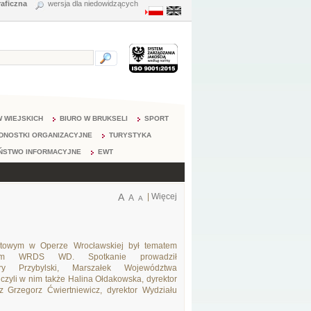
raficzna
wersja dla niedowidzących
 WIEJSKICH
BIURO W BRUKSELI
SPORT
DNOSTKI ORGANIZACYJNE
TURYSTYKA
ŃSTWO INFORMACYJNE
EWT
A
|
Więcej
A
A
letowym w Operze Wrocławskiej był tematem
dium WRDS WD. Spotkanie prowadził
ry Przybylski, Marszałek Województwa
czyli w nim także Halina Ołdakowska, dyrektor
z Grzegorz Ćwiertniewicz, dyrektor Wydziału