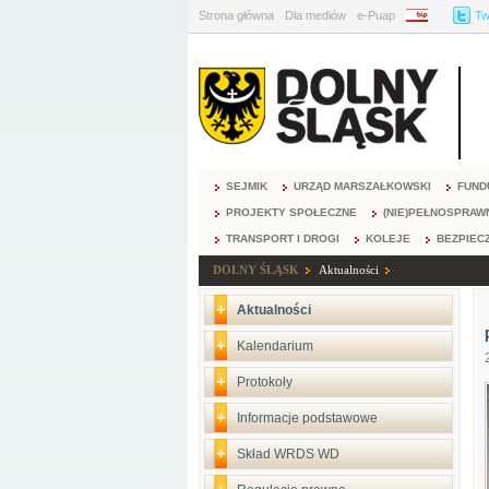
Strona główna
Dla mediów
e-Puap
BIP
Tw
SEJMIK
URZĄD MARSZAŁKOWSKI
FUND
PROJEKTY SPOŁECZNE
(NIE)PEŁNOSPRAW
TRANSPORT I DROGI
KOLEJE
BEZPIEC
DOLNY ŚLĄSK
Aktualności
Aktualności
Kalendarium
Protokoły
Informacje podstawowe
Skład WRDS WD