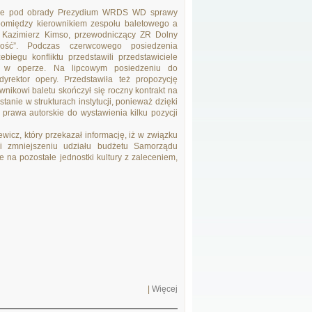
nie pod obrady Prezydium WRDS WD sprawy
 pomiędzy kierownikiem zespołu baletowego a
ł Kazimierz Kimso, przewodniczący ZR Dolny
ość”. Podczas czerwcowego posiedzenia
ebiegu konfliktu przedstawili przedstawiciele
 w operze. Na lipcowym posiedzeniu do
dyrektor opery. Przedstawiła też propozycję
wnikowi baletu skończył się roczny kontrakt na
tanie w strukturach instytucji, ponieważ dzięki
prawa autorskie do wystawienia kilku pozycji
wicz, który przekazał informację, iż w związku
 i zmniejszeniu udziału budżetu Samorządu
na pozostałe jednostki kultury z zaleceniem,
|
Więcej