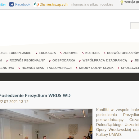
wersja g
itter
Facebook
Dla niesłyszących
Informacja o plikach cookies
USZE EUROPEJSKIE
EDUKACJA
ZDROWIE
KULTURA
ROZWÓJ OBSZARÓW
NI
ROZWÓJ REGIONALNY
GOSPODARKA
WSPÓŁPRACA Z ZAGRANICĄ
JE
ZEŃSTWO
ROZWÓJ MIAST I AGLOMERACJI
MŁODY DOLNY ŚLĄSK
SPOŁECZE
Posiedzenie Prezydium WRDS WD
22.07.2021 13:12
Konflikt w zespole ba
posiedzenia Prezy
przewodniczący Ceza
Dolnośląskiego. Uczestni
Opery Wrocławskiej ora
Kultury UMWD.