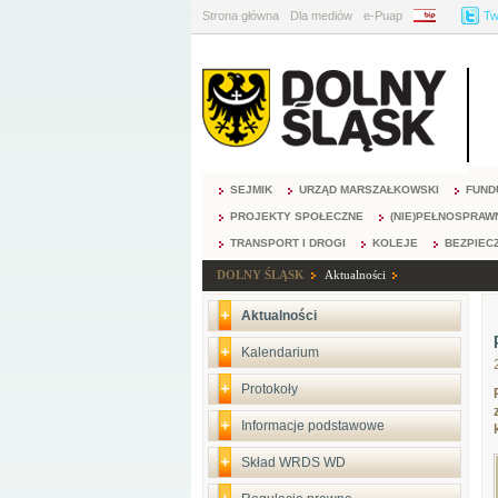
Strona główna
Dla mediów
e-Puap
BIP
Tw
SEJMIK
URZĄD MARSZAŁKOWSKI
FUND
PROJEKTY SPOŁECZNE
(NIE)PEŁNOSPRAW
TRANSPORT I DROGI
KOLEJE
BEZPIEC
DOLNY ŚLĄSK
Aktualności
Aktualności
Kalendarium
Protokoły
Informacje podstawowe
Skład WRDS WD