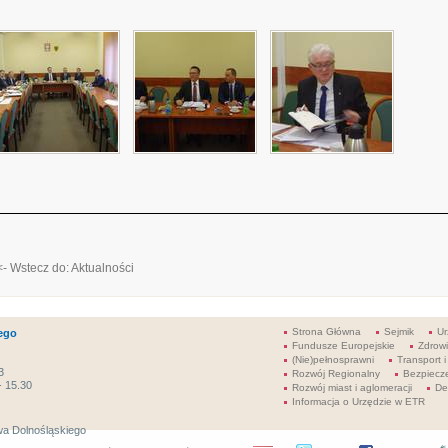
<- Wstecz do: Aktualności
Strona Główna
Sejmik
Ur
ego
Fundusze Europejskie
Zdrow
(Nie)pełnosprawni
Transport i
3
Rozwój Regionalny
Bezpiecz
- 15.30
Rozwój miast i aglomeracji
De
Informacja o Urzędzie w ETR
a Dolnośląskiego