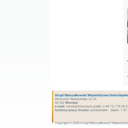
Urząd Marszałkowski Województwa Dolnośląski
Wybrzeże Słowackiego 12-14
50-411
Wrocław
e-mail:
umwd@dolnyslask.pl
tel.:
(+48 71) 776 90 5
Godziny pracy Urzędu:
poniedziałek - piątek: 7.30 
Copyright ® 2009 Urząd Marszałkowski Województw