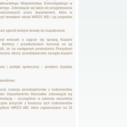
załkowskiego Województwa Dolnośląskiego w
alnego. Zobowiązał się także do przygotowania
realizowanych przez departament, które w
być tematami obrad WRDS WD i jej zespołów
ni zgłosili kolejne tematy do rozpatrzenia:
osił wniosek o zajęcie się sprawą Kopalni
artnicy i przedłużeniem koncesji na jej
talili, że na następnym posiedzeniu Prezydium
one strony: przedstawiciele zarządu kopalni
ia i polityki społecznej – problem Szpitala
 zawodowe;
rcia rozwoju przedsiębiorstw z instrumentów
tor Departamentu Marszałka zobowiązał się
ezentację – szczególnie w zakresie warunków
cyjne pożyczki z funduszy tych instrumentów
rezydium WRDS WD, które zaplanowano na 16