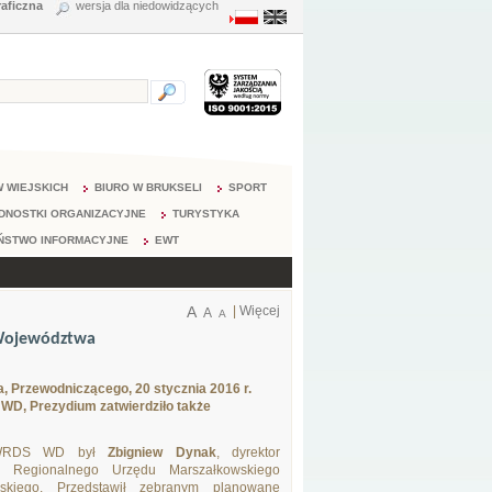
raficzna
wersja dla niedowidzących
 WIEJSKICH
BIURO W BRUKSELI
SPORT
DNOSTKI ORGANIZACYJNE
TURYSTYKA
ŃSTWO INFORMACYJNE
EWT
A
|
Więcej
A
A
 Województwa
Przewodniczącego, 20 stycznia 2016 r.
WD, Prezydium zatwierdziło także
m WRDS WD był
Zbigniew Dynak
, dyrektor
 Regionalnego Urzędu Marszałkowskiego
skiego. Przedstawił zebranym planowane