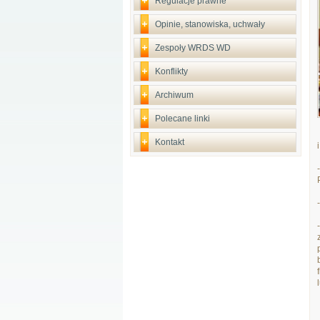
Regulacje prawne
Opinie, stanowiska, uchwały
Zespoły WRDS WD
Konflikty
Archiwum
Polecane linki
Kontakt