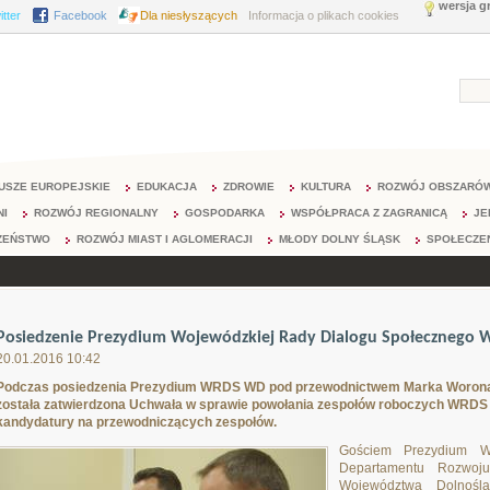
wersja g
itter
Facebook
Dla niesłyszących
Informacja o plikach cookies
USZE EUROPEJSKIE
EDUKACJA
ZDROWIE
KULTURA
ROZWÓJ OBSZARÓW
NI
ROZWÓJ REGIONALNY
GOSPODARKA
WSPÓŁPRACA Z ZAGRANICĄ
JE
ZEŃSTWO
ROZWÓJ MIAST I AGLOMERACJI
MŁODY DOLNY ŚLĄSK
SPOŁECZE
Posiedzenie Prezydium Wojewódzkiej Rady Dialogu Społecznego
20.01.2016 10:42
Podczas posiedzenia Prezydium WRDS WD pod przewodnictwem Marka Worona, 
została zatwierdzona Uchwała w sprawie powołania zespołów roboczych WRDS 
kandydatury na przewodniczących zespołów.
Gościem Prezydiu
Departamentu Rozwoju
Województwa Dolnoślą