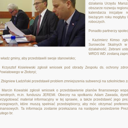
działania Urzędu Mars
obszarze rozwoju region
kalendarza inicjatyw 
bieżącym roku mogłyby 
roboczych.
Ponadto partnerzy społecz
- Kazimierz Kimso zgł
Surowców Skalnych w B
działalność. Zebrani us
WRDS WD zostaną zaprosz
i władz gminy, aby przedstawili swoje stanowisko;
- Krzysztof Kisielewski zgłosił wniosek pod obrady Zespołu ds. ochrony zdrow
Powiatowego w Złotoryi;
- Zbigniew Ładziński przedstawił problem zmniejszenia subwencji na szkolnictwo
- Marcin Kowalski zgłosił wniosek o przedstawienie planów finansowego wspa
zwrotnych, m.in. funduszu JEREMI. Obecny na spotkaniu Adam Zawada, dyrek
przygotować materiał informacyjny w tej sprawie, a także przedstawić jego pr
brzegowych, które muszą spełniać przedsiębiorcy, aby móc otrzymać preferen
finansowych. Ta informacja zostanie przekazana na następne posiedzenie P
lutego br.