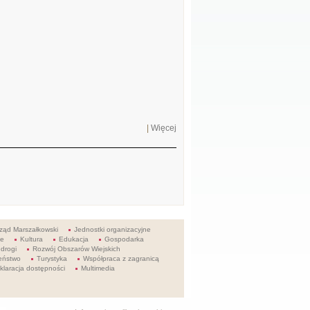
|
Więcej
ząd Marszałkowski
Jednostki organizacyjne
ie
Kultura
Edukacja
Gospodarka
 drogi
Rozwój Obszarów Wiejskich
eństwo
Turystyka
Współpraca z zagranicą
klaracja dostępności
Multimedia