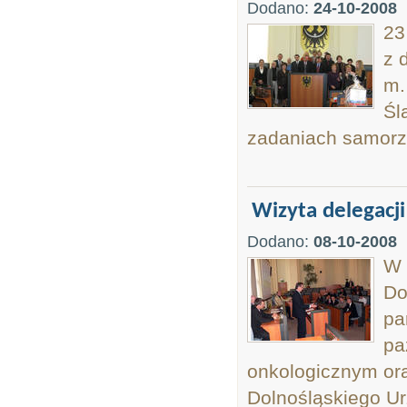
Dodano:
24-10-2008
23
z 
m.
Śl
zadaniach samorz
Wizyta delegacj
Dodano:
08-10-2008
W 
Do
pa
pa
onkologicznym ora
Dolnośląskiego U