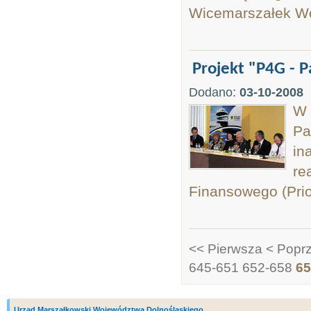
Wicemarszałek Wo
Projekt "P4G - 
Dodano:
03-10-2008
W 
Pa
in
re
Finansowego (Prior
<< Pierwsza
< Popr
645-651
652-658
65
Urząd Marszałkowski Województwa Dolnośląskiego