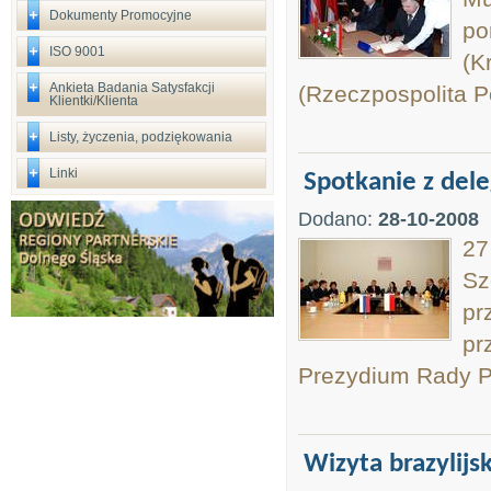
Dokumenty Promocyjne
po
ISO 9001
(K
Ankieta Badania Satysfakcji
(Rzeczpospolita P
Klientki/Klienta
Listy, życzenia, podziękowania
Linki
Spotkanie z del
Dodano:
28-10-2008
27
Sz
pr
pr
Prezydium Rady P
Wizyta brazylijsk