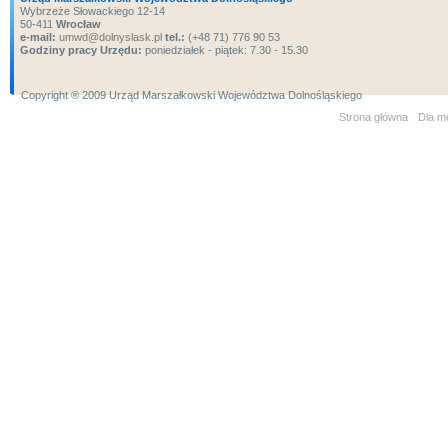
Wybrzeże Słowackiego 12-14
50-411
Wrocław
e-mail:
umwd@dolnyslask.pl
tel.:
(+48 71) 776 90 53
Godziny pracy Urzędu:
poniedziałek - piątek: 7.30 - 15.30
Copyright ® 2009 Urząd Marszałkowski Województwa Dolnośląskiego
Strona główna
Dla m