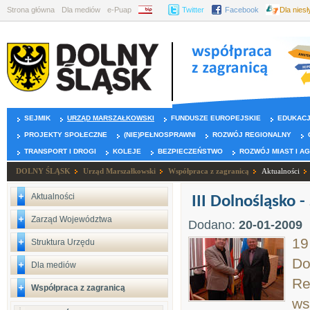
Strona główna
Dla mediów
e-Puap
BIP
Twitter
Facebook
Dla nies
SEJMIK
URZĄD MARSZAŁKOWSKI
FUNDUSZE EUROPEJSKIE
EDUKAC
PROJEKTY SPOŁECZNE
(NIE)PEŁNOSPRAWNI
ROZWÓJ REGIONALNY
TRANSPORT I DROGI
KOLEJE
BEZPIECZEŃSTWO
ROZWÓJ MIAST I A
DOLNY ŚLĄSK
Urząd Marszałkowski
Współpraca z zagranicą
Aktualności
Aktualności
III Dolnośląsko
Zarząd Województwa
Dodano:
20-01-2009
19
Struktura Urzędu
Do
Dla mediów
Re
Współpraca z zagranicą
ws