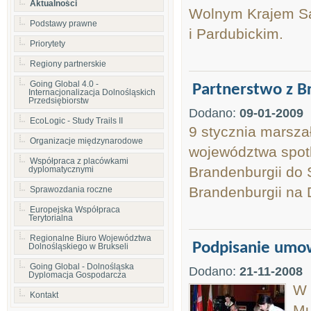
Aktualności
Wolnym Krajem Sa
Podstawy prawne
i Pardubickim.
Priorytety
Regiony partnerskie
Going Global 4.0 -
Partnerstwo z B
Internacjonalizacja Dolnośląskich
Przedsiębiorstw
Dodano:
09-01-2009
EcoLogic - Study Trails II
9 stycznia marsza
Organizacje międzynarodowe
województwa spot
Współpraca z placówkami
Brandenburgii do 
dyplomatycznymi
Brandenburgii na 
Sprawozdania roczne
Europejska Współpraca
Terytorialna
Regionalne Biuro Województwa
Podpisanie umow
Dolnośląskiego w Brukseli
Going Global - Dolnośląska
Dodano:
21-11-2008
Dyplomacja Gospodarcza
W 
Kontakt
Mu