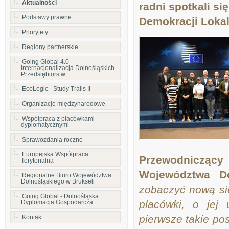
Aktualności
radni spotkali s
Podstawy prawne
Demokracji Lokal
Priorytety
Regiony partnerskie
Going Global 4.0 -
Internacjonalizacja Dolnośląskich
Przedsiębiorstw
EcoLogic - Study Trails II
Organizacje międzynarodowe
Współpraca z placówkami
dyplomatycznymi
Sprawozdania roczne
Europejska Współpraca
Przewodnicząc
Terytorialna
Województwa Do
Regionalne Biuro Województwa
Dolnośląskiego w Brukseli
zobaczyć nową si
Going Global - Dolnośląska
placówki, o jej
Dyplomacja Gospodarcza
pierwsze takie po
Kontakt