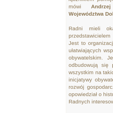
mówi
Andrze
Województwa Dol
Radni mieli o
przedstawicielem
Jest to organizac
ułatwiających ws
obywatelskim. J
odbudowują się 
wszystkim na takic
inicjatywy obywat
rozwój gospodarc
opowiedział o hist
Radnych interesow