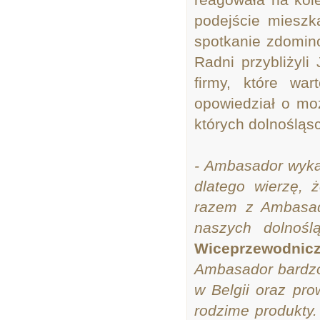
podejście miesz
spotkanie zdomin
Radni przybliżyli
firmy, które wa
opowiedział o mo
których dolnośląs
- Ambasador wyka
dlatego wierzę, 
razem z Ambasad
naszych dolnośl
Wiceprzewodnic
Ambasador bardzo
w Belgii oraz pr
rodzime produkty.