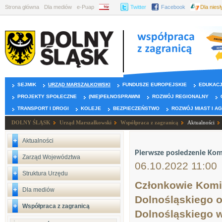
Strona główna
Dla mediów
e-Puap
BIP
Twitter
Facebook
Dla nies
SEJMIK
URZĄD MARSZAŁKOWSKI
FUNDUSZE EUROPEJSKIE
EDUKAC
PROJEKTY SPOŁECZNE
(NIE)PEŁNOSPRAWNI
ROZWÓJ REGIONALNY
TRANSPORT I DROGI
KOLEJE
BEZPIECZEŃSTWO
ROZWÓJ MIAST I A
DOLNY ŚLĄSK
Urząd Marszałkowski
Współpraca z zagranicą
Aktualności
Aktualności
Pierwsze posiedzenie Komi
Zarząd Województwa
06.10.2022 11:00
Struktura Urzędu
Członkowie Komi
Dla mediów
Dolnośląskiego o
Współpraca z zagranicą
Dolnośląskiego w