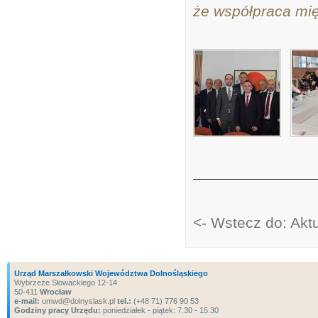
że współpraca mię
<- Wstecz do: Akt
Urząd Marszałkowski Województwa Dolnośląskiego
Wybrzeże Słowackiego 12-14
50-411
Wrocław
e-mail:
umwd@dolnyslask.pl
tel.:
(+48 71) 776 90 53
Godziny pracy Urzędu:
poniedziałek - piątek: 7.30 - 15.30