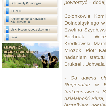
powtórzy
ć – dodaj
Dokumenty Promocyjne
ISO 9001
Członkowie Komi
Ankieta Badania Satysfakcji
Klientki/Klienta
Dolnośląskiego w
Ewelina Szydłows
Listy, życzenia, podziękowania
Bochnak – Wicep
Linki
Kredkowski, Mare
Mrozek, Piotr Ka
nadaniem statut
Brukseli. Uchwała 
- Od dawna pla
Regionalne w B
funkcjonowania. S
działalność Biura
łącznikiem pomi