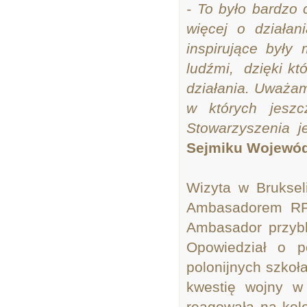
- To było bardzo 
więcej o działa
inspirujące były
ludźmi, dzięki kt
działania. Uważam
w których jesz
Stowarzyszenia j
Sejmiku Wojewód
Wizyta w Bruksel
Ambasadorem RP 
Ambasador przybl
Opowiedział o p
polonijnych szkoł
kwestię wojny w 
reagowała na kole