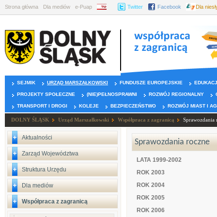
Strona główna
Dla mediów
e-Puap
BIP
Twitter
Facebook
Dla nies
SEJMIK
URZĄD MARSZAŁKOWSKI
FUNDUSZE EUROPEJSKIE
EDUKAC
PROJEKTY SPOŁECZNE
(NIE)PEŁNOSPRAWNI
ROZWÓJ REGIONALNY
TRANSPORT I DROGI
KOLEJE
BEZPIECZEŃSTWO
ROZWÓJ MIAST I A
DOLNY ŚLĄSK
Urząd Marszałkowski
Współpraca z zagranicą
Sprawozdania 
Aktualności
Sprawozdania roczne
Zarząd Województwa
LATA 1999-2002
Struktura Urzędu
ROK 2003
ROK 2004
Dla mediów
ROK 2005
Współpraca z zagranicą
ROK 2006