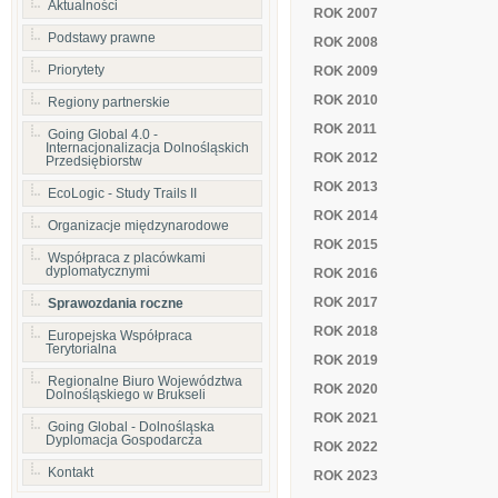
Aktualności
ROK 2007
Podstawy prawne
ROK 2008
Priorytety
ROK 2009
ROK 2010
Regiony partnerskie
ROK 2011
Going Global 4.0 -
Internacjonalizacja Dolnośląskich
ROK 2012
Przedsiębiorstw
ROK 2013
EcoLogic - Study Trails II
ROK 2014
Organizacje międzynarodowe
ROK 2015
Współpraca z placówkami
dyplomatycznymi
ROK 2016
ROK 2017
Sprawozdania roczne
ROK 2018
Europejska Współpraca
Terytorialna
ROK 2019
Regionalne Biuro Województwa
ROK 2020
Dolnośląskiego w Brukseli
ROK 2021
Going Global - Dolnośląska
Dyplomacja Gospodarcza
ROK 2022
Kontakt
ROK 2023