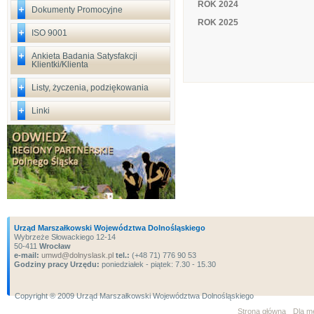
ROK 2024
Dokumenty Promocyjne
ROK 2025
ISO 9001
Ankieta Badania Satysfakcji
Klientki/Klienta
Listy, życzenia, podziękowania
Linki
Urząd Marszałkowski Województwa Dolnośląskiego
Wybrzeże Słowackiego 12-14
50-411
Wrocław
e-mail:
umwd@dolnyslask.pl
tel.:
(+48 71) 776 90 53
Godziny pracy Urzędu:
poniedziałek - piątek: 7.30 - 15.30
Copyright ® 2009 Urząd Marszałkowski Województwa Dolnośląskiego
Strona główna
Dla m