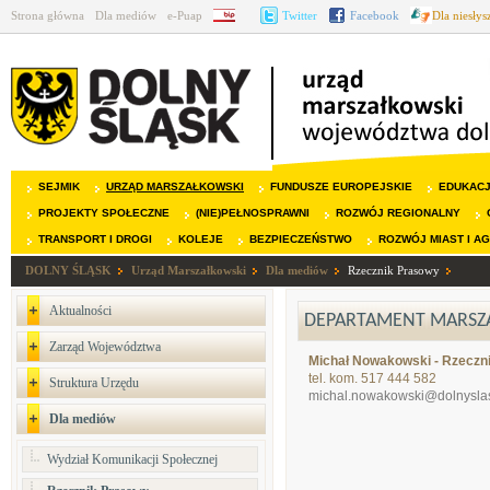
Strona główna
Dla mediów
e-Puap
BIP
Twitter
Facebook
Dla niesły
SEJMIK
URZĄD MARSZAŁKOWSKI
FUNDUSZE EUROPEJSKIE
EDUKAC
PROJEKTY SPOŁECZNE
(NIE)PEŁNOSPRAWNI
ROZWÓJ REGIONALNY
TRANSPORT I DROGI
KOLEJE
BEZPIECZEŃSTWO
ROZWÓJ MIAST I A
DOLNY ŚLĄSK
Urząd Marszałkowski
Dla mediów
Rzecznik Prasowy
Aktualności
DEPARTAMENT MARSZA
Zarząd Województwa
Michał Nowakowski -
Rzeczn
tel. kom. 517 444 582
Struktura Urzędu
michal.nowakowski@dolnyslas
Dla mediów
Wydział Komunikacji Społecznej