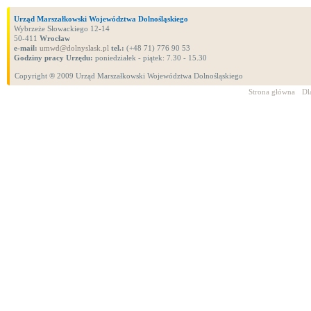
Urząd Marszałkowski Województwa Dolnośląskiego
Wybrzeże Słowackiego 12-14
50-411
Wrocław
e-mail:
umwd@dolnyslask.pl
tel.:
(+48 71) 776 90 53
Godziny pracy Urzędu:
poniedziałek - piątek: 7.30 - 15.30
Copyright ® 2009 Urząd Marszałkowski Województwa Dolnośląskiego
Strona główna
Dl