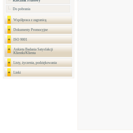
Rzecznik Prasowy
Do pobrania
Współpraca z zagranicą
Dokumenty Promocyjne
ISO 9001
Ankieta Badania Satysfakcji
Klientki/Klienta
Listy, życzenia, podziękowania
Linki