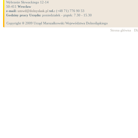
Wybrzeże Słowackiego 12-14
50-411
Wrocław
e-mail:
umwd@dolnyslask.pl
tel.:
(+48 71) 776 90 53
Godziny pracy Urzędu:
poniedziałek - piątek: 7.30 - 15.30
Copyright ® 2009 Urząd Marszałkowski Województwa Dolnośląskiego
Strona główna
Dl