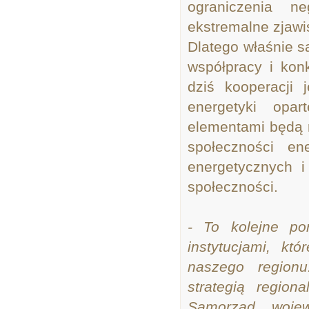
ograniczenia n
ekstremalne zjawi
Dlatego właśnie s
współpracy i kon
dziś kooperacji 
energetyki opa
elementami będą r
społeczności ene
energetycznych i
społeczności.
- To kolejne p
instytucjami, kt
naszego regionu
strategią regio
Samorząd woje