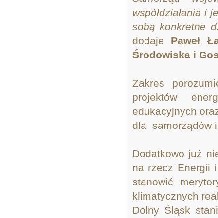
współdziałania i 
sobą konkretne dz
dodaje
Paweł Ł
Środowiska i Go
Zakres porozumi
projektów ener
edukacyjnych ora
dla samorządów i 
Dodatkowo już ni
na rzecz Energii 
stanowić merytor
klimatycznych rea
Dolny Śląsk stan