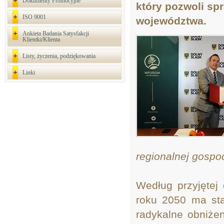
Dokumenty Promocyjne
który pozwoli sp
ISO 9001
województwa.
Ankieta Badania Satysfakcji
Klientki/Klienta
Listy, życzenia, podziękowania
Linki
regionalnej gospo
Według przyjętej 
roku 2050 ma sta
radykalne obniże