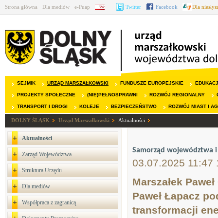
Strona główna
Dla mediów
e-Puap
BIP
Twitter
Facebook
Dla niesły
SEJMIK
URZĄD MARSZAŁKOWSKI
FUNDUSZE EUROPEJSKIE
EDUKAC
PROJEKTY SPOŁECZNE
(NIE)PEŁNOSPRAWNI
ROZWÓJ REGIONALNY
TRANSPORT I DROGI
KOLEJE
BEZPIECZEŃSTWO
ROZWÓJ MIAST I A
DOLNY ŚLĄSK
Urząd Marszałkowski
Aktualności
Aktualności
Samorząd województwa i W
Zarząd Województwa
03.07.2025 11:47 
Struktura Urzędu
Marszałek Paweł
Dla mediów
Paweł Łapacz pod
Współpraca z zagranicą
transformacji en