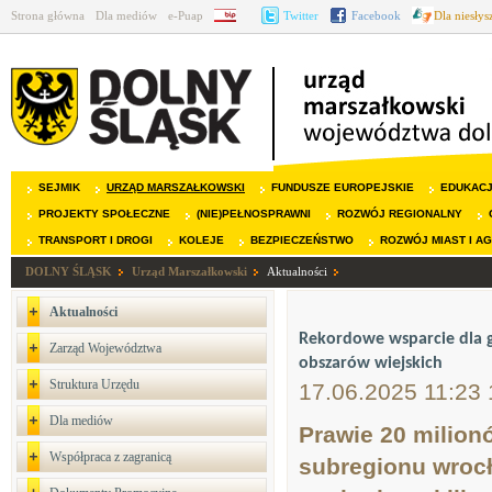
Strona główna
Dla mediów
e-Puap
BIP
Twitter
Facebook
Dla niesły
SEJMIK
URZĄD MARSZAŁKOWSKI
FUNDUSZE EUROPEJSKIE
EDUKAC
PROJEKTY SPOŁECZNE
(NIE)PEŁNOSPRAWNI
ROZWÓJ REGIONALNY
TRANSPORT I DROGI
KOLEJE
BEZPIECZEŃSTWO
ROZWÓJ MIAST I A
DOLNY ŚLĄSK
Urząd Marszałkowski
Aktualności
Aktualności
Rekordowe wsparcie dla g
Zarząd Województwa
obszarów wiejskich
Struktura Urzędu
17.06.2025 11:23 
Dla mediów
Prawie 20 milion
Współpraca z zagranicą
subregionu wrocł