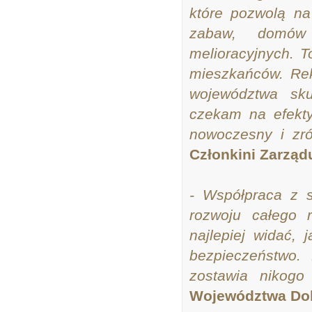
które pozwolą na
zabaw, domów
melioracyjnych. T
mieszkańców. Re
województwa sku
czekam na efekty
nowoczesny i zr
Członkini Zarzą
- Współpraca z 
rozwoju całego 
najlepiej widać, 
bezpieczeństwo.
zostawia nikogo
Województwa Dol