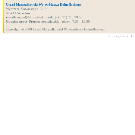
Urząd Marszałkowski Województwa Dolnośląskiego
Wybrzeże Słowackiego 12-14
50-411
Wrocław
e-mail:
umwd@dolnyslask.pl
tel.:
(+48 71) 776 90 53
Godziny pracy Urzędu:
poniedziałek - piątek: 7.30 - 15.30
Copyright ® 2009 Urząd Marszałkowski Województwa Dolnośląskiego
Strona główna
Dl