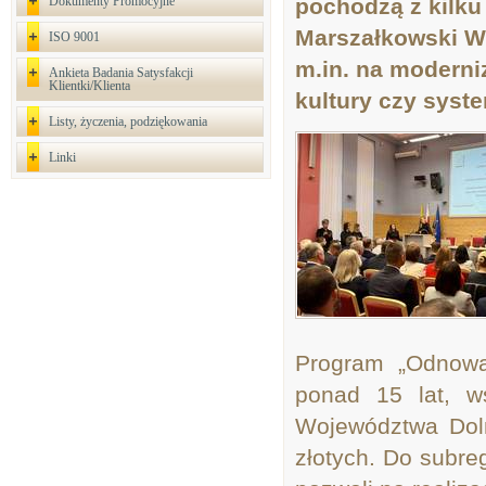
Dokumenty Promocyjne
pochodzą z kilku
Marszałkowski W
ISO 9001
m.in. na moderni
Ankieta Badania Satysfakcji
Klientki/Klienta
kultury czy syst
Listy, życzenia, podziękowania
Linki
Program „Odnowa
ponad 15 lat, w
Województwa Doln
złotych. Do subreg