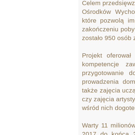
Celem przedsięwz
Ośrodków Wychow
które pozwolą i
zakończeniu poby
zostało 950 osób
Projekt oferowa
kompetencje za
przygotowanie 
prowadzenia dom
także zajęcia ucz
czy zajęcia artys
wśród nich dogoter
Warty 11 milionów
2017 do końca 2