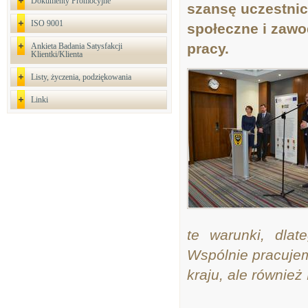
Dokumenty Promocyjne
szansę uczestnic
ISO 9001
społeczne i zawo
pracy.
Ankieta Badania Satysfakcji
Klientki/Klienta
Listy, życzenia, podziękowania
Linki
te warunki, dla
Wspólnie pracujemy
kraju, ale równie