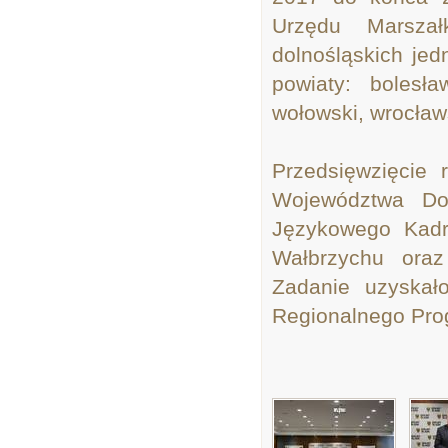
Urzędu Marszał
dolnośląskich jed
powiaty: bolesław
wołowski, wrocław
Przedsięwzięcie 
Województwa Dol
Językowego Kad
Wałbrzychu ora
Zadanie uzyskał
Regionalnego Pro