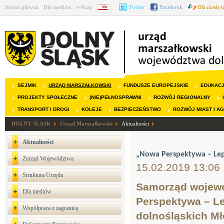
Strona główna
Dla mediów
e-Puap
BIP
Twitter
Facebook
Dla niesły
SEJMIK
URZĄD MARSZAŁKOWSKI
FUNDUSZE EUROPEJSKIE
EDUKAC
PROJEKTY SPOŁECZNE
(NIE)PEŁNOSPRAWNI
ROZWÓJ REGIONALNY
TRANSPORT I DROGI
KOLEJE
BEZPIECZEŃSTWO
ROZWÓJ MIAST I A
DOLNY ŚLĄSK
Urząd Marszałkowski
Aktualności
Aktualności
„Nowa Perspektywa – Lep
Zarząd Województwa
15.02.2019 13:06
Struktura Urzędu
Samorząd wojewó
Dla mediów
Perspektywa – Le
Współpraca z zagranicą
dolnośląskich M