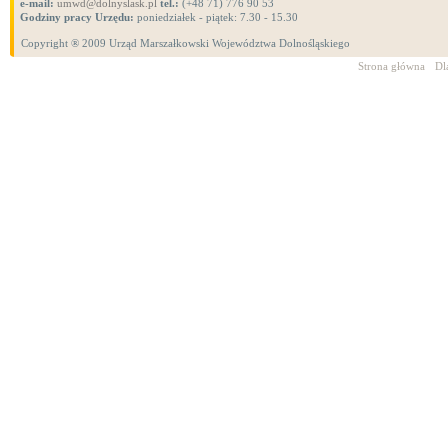
e-mail:
umwd@dolnyslask.pl
tel.:
(+48 71) 776 90 53
Godziny pracy Urzędu:
poniedziałek - piątek: 7.30 - 15.30
Copyright ® 2009 Urząd Marszałkowski Województwa Dolnośląskiego
Strona główna
Dl