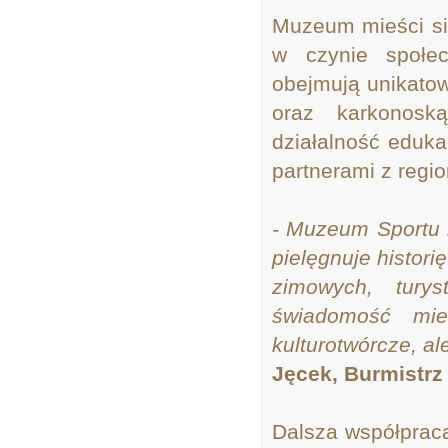
Muzeum mieści s
w czynie społe
obejmują unikato
oraz karkonoską
działalność eduka
partnerami z region
- Muzeum Sportu i
pielęgnuje histor
zimowych, turys
świadomość mie
kulturotwórcze, al
Jęcek, Burmistrz
Dalsza współpra