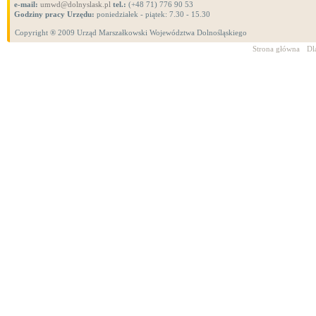
e-mail:
umwd@dolnyslask.pl
tel.:
(+48 71) 776 90 53
Godziny pracy Urzędu:
poniedziałek - piątek: 7.30 - 15.30
Copyright ® 2009 Urząd Marszałkowski Województwa Dolnośląskiego
Strona główna
Dl