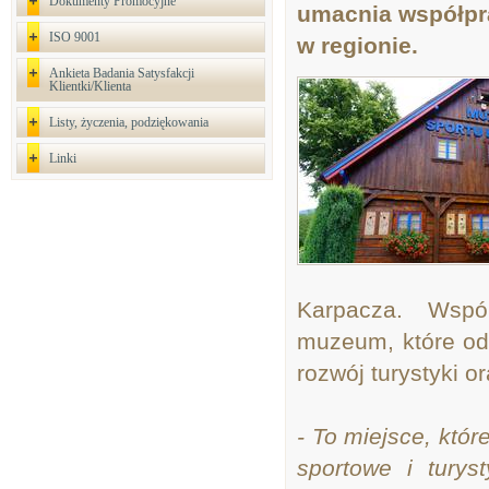
Dokumenty Promocyjne
umacnia współpra
ISO 9001
w regionie.
Ankieta Badania Satysfakcji
Klientki/Klienta
Listy, życzenia, podziękowania
Linki
Karpacza. Wspó
muzeum, które od
rozwój turystyki o
- To miejsce, któr
sportowe i tury