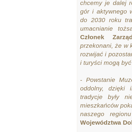
chcemy je dalej r
gór i aktywnego
do 2030 roku tra
umacnianie toż
Członek Zarzą
przekonani, że w k
rozwijać i pozost
i turyści mogą by
-
Powstanie Muze
oddolny, dzięki 
tradycje były ni
mieszkańców pokaz
naszego regio
Województwa Dol