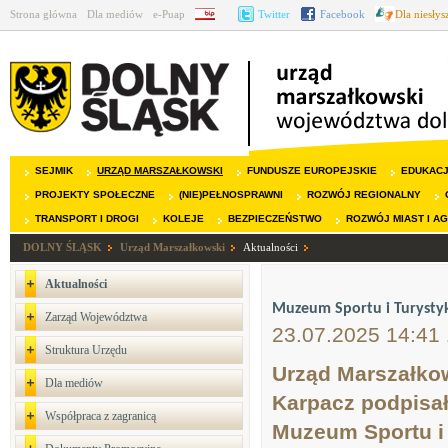
Strona główna
Dla mediów
e-Puap
BIP
Twitter
Facebook
Dla niesły
SEJMIK
URZĄD MARSZAŁKOWSKI
FUNDUSZE EUROPEJSKIE
EDUKAC
PROJEKTY SPOŁECZNE
(NIE)PEŁNOSPRAWNI
ROZWÓJ REGIONALNY
TRANSPORT I DROGI
KOLEJE
BEZPIECZEŃSTWO
ROZWÓJ MIAST I A
DOLNY ŚLĄSK
Urząd Marszałkowski
Aktualności
Aktualności
Muzeum Sportu i Turystyki
Zarząd Województwa
23.07.2025 14:41
Struktura Urzędu
Urząd Marszałko
Dla mediów
Karpacz podpisa
Współpraca z zagranicą
Muzeum Sportu i 