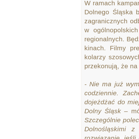
W ramach kampanii
Dolnego Śląska b
zagranicznych odb
w ogólnopolskich
regionalnych. Będ
kinach. Filmy pr
kolarzy szosowyc
przekonują, że na
- Nie ma już wym
codziennie. Zac
dojeżdżać do miej
Dolny Śląsk
– m
Szczególnie polec
Dolnośląskimi 
rozwiązanie, jeśl