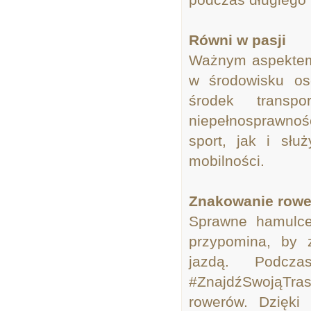
Równi w pasji
Ważnym aspektem 
w środowisku os
środek transp
niepełnosprawno
sport, jak i sł
mobilności.
Znakowanie row
Sprawne hamulce 
przypomina, by 
jazdą. Podcza
#ZnajdźSwojąTrasę
rowerów. Dzięki