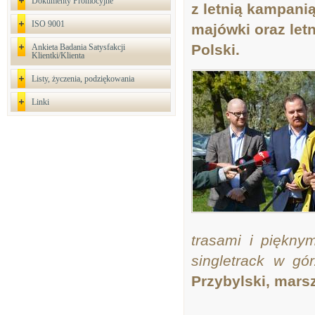
Dokumenty Promocyjne
z letnią kampani
ISO 9001
majówki oraz let
Polski.
Ankieta Badania Satysfakcji
Klientki/Klienta
Listy, życzenia, podziękowania
Linki
trasami i piękny
singletrack w gó
Przybylski, mars