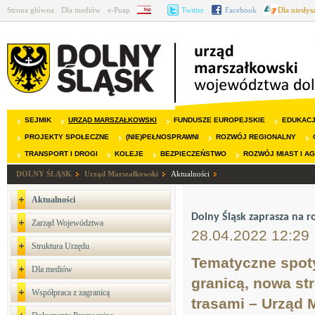
Strona główna
Dla mediów
e-Puap
BIP
Twitter
Facebook
Dla niesły
SEJMIK
URZĄD MARSZAŁKOWSKI
FUNDUSZE EUROPEJSKIE
EDUKAC
PROJEKTY SPOŁECZNE
(NIE)PEŁNOSPRAWNI
ROZWÓJ REGIONALNY
TRANSPORT I DROGI
KOLEJE
BEZPIECZEŃSTWO
ROZWÓJ MIAST I A
DOLNY ŚLĄSK
Urząd Marszałkowski
Aktualności
Aktualności
Dolny Śląsk zaprasza na r
Zarząd Województwa
28.04.2022 12:29
Struktura Urzędu
Tematyczne spoty
Dla mediów
granicą, nowa st
Współpraca z zagranicą
trasami – Urząd 