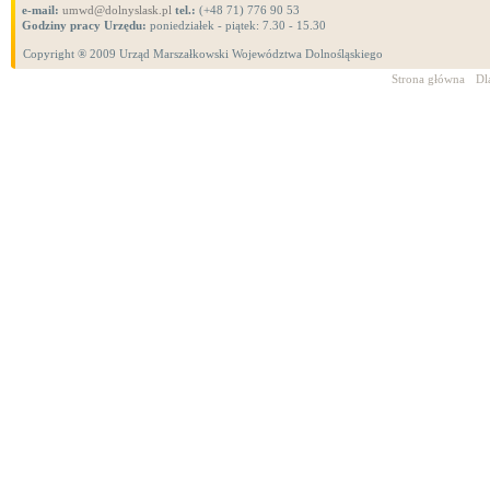
e-mail:
umwd@dolnyslask.pl
tel.:
(+48 71) 776 90 53
Godziny pracy Urzędu:
poniedziałek - piątek: 7.30 - 15.30
Copyright ® 2009 Urząd Marszałkowski Województwa Dolnośląskiego
Strona główna
Dl