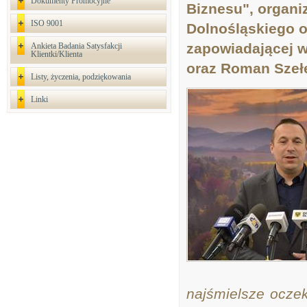
Dokumenty Promocyjne
Biznesu", organ
ISO 9001
Dolnośląskiego o
zapowiadającej w
Ankieta Badania Satysfakcji
Klientki/Klienta
oraz Roman Szeł
Listy, życzenia, podziękowania
Linki
najśmielsze ocze