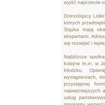
wyjść naprzeciw 
Dolnośląscy Lider
których przedsięb
Śląska mają oka
ekspertami. Adresa
się rozwijać i le
Najbliższe spotk
kolejne m.in. w Je
Kłodzku. Opier
wystąpieniach, k
przystępnej for
najważniejszych 
usług państwowyc
programy wsparci