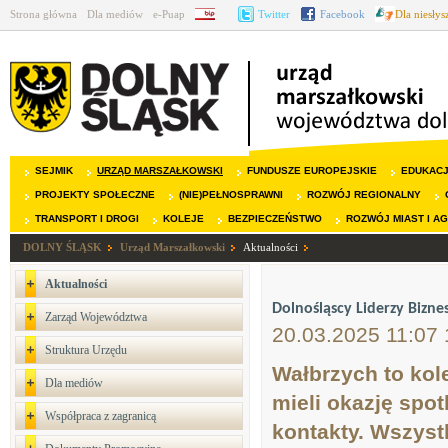
Strona główna
Dla mediów
e-Puap
BIP
Twitter
Facebook
Dla niesły
SEJMIK
URZĄD MARSZAŁKOWSKI
FUNDUSZE EUROPEJSKIE
EDUKAC
PROJEKTY SPOŁECZNE
(NIE)PEŁNOSPRAWNI
ROZWÓJ REGIONALNY
TRANSPORT I DROGI
KOLEJE
BEZPIECZEŃSTWO
ROZWÓJ MIAST I A
DOLNY ŚLĄSK
Urząd Marszałkowski
Aktualności
Aktualności
Dolnośląscy Liderzy Bizn
Zarząd Województwa
20.03.2025 11:07 
Struktura Urzędu
Wałbrzych to kol
Dla mediów
mieli okazję spo
Współpraca z zagranicą
kontakty. Wszyst