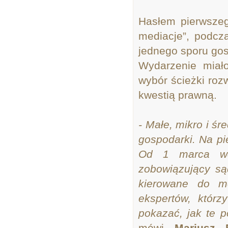
Hasłem pierwszeg
mediacje”, podcz
jednego sporu gos
Wydarzenie miało
wybór ścieżki roz
kwestią prawną.
- Małe, mikro i ś
gospodarki. Na p
Od 1 marca wch
zobowiązujący są
kierowane do me
ekspertów, któr
pokazać, jak te p
mówi
Mariusz 