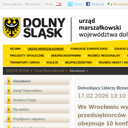
Strona główna
Dla mediów
e-Puap
BIP
Twitter
Facebook
Dla niesły
SEJMIK
URZĄD MARSZAŁKOWSKI
FUNDUSZE EUROPEJSKIE
EDUKAC
PROJEKTY SPOŁECZNE
(NIE)PEŁNOSPRAWNI
ROZWÓJ REGIONALNY
TRANSPORT I DROGI
KOLEJE
BEZPIECZEŃSTWO
ROZWÓJ MIAST I A
DOLNY ŚLĄSK
Urząd Marszałkowski
Aktualności
Aktualności
Dolnośląscy Liderzy Bizne
Zarząd Województwa
17.02.2026 13:10
Struktura Urzędu
We Wrocławiu wys
Dla mediów
przedsiębiorców 
Współpraca z zagranicą
obejmuje 10 konf