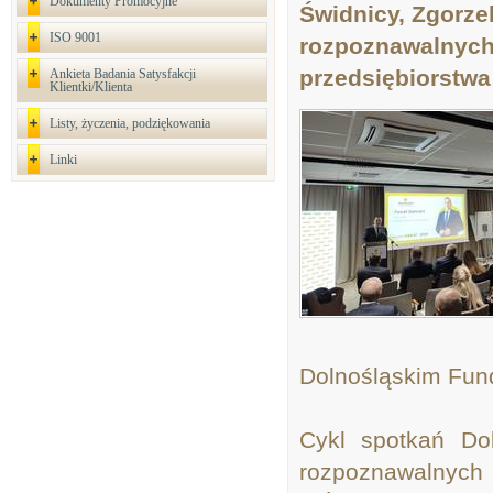
Dokumenty Promocyjne
Świdnicy, Zgorzel
ISO 9001
rozpoznawalnych 
przedsiębiorstwa
Ankieta Badania Satysfakcji
Klientki/Klienta
Listy, życzenia, podziękowania
Linki
Dolnośląskim Fu
Cykl spotkań Dol
rozpoznawalnych 