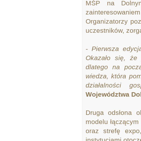
MŚP na Dolnym
zainteresowanie
Organizatorzy po
uczestników, zorg
- Pierwsza edycj
Okazało się, że 
dlatego na pocz
wiedza, która po
działalności g
Województwa Dol
Druga odsłona o
modelu łączącym m
oraz strefę expo
instytucjami otocz