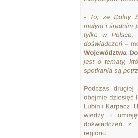
- To, że Dolny 
małym i średnim p
tylko w Polsce,
doświadczeń
– m
Województwa Dol
jest o tematy, kt
spotkania są pot
Podczas drugiej 
obejmie dziesięć l
Lubin i Karpacz. 
wiedzy i umieję
doświadczeń z p
regionu.