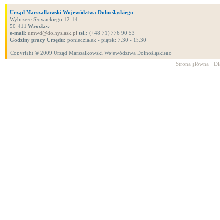
Urząd Marszałkowski Województwa Dolnośląskiego
Wybrzeże Słowackiego 12-14
50-411
Wrocław
e-mail:
umwd@dolnyslask.pl
tel.:
(+48 71) 776 90 53
Godziny pracy Urzędu:
poniedziałek - piątek: 7.30 - 15.30
Copyright ® 2009 Urząd Marszałkowski Województwa Dolnośląskiego
Strona główna
Dl